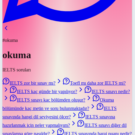
#okuma
okuma
IELTS soruları
IELTS zor bir sınav mı?
Toefl mı daha zor IELTS mi?
IELTS kaç günde bir yapılıyor?
IELTS sınavı nedir?
IELTS sınavı kaç bölümden oluşur?
Okuma
bölümünde kaç metin ve soru bulunmaktadır?
IELTS
sınavında hangi dil seviyesini ölçer?
IELTS sınavına
hazırlanmak için neler yapmalıyım?
IELTS sınavı diğer dil
sınavlarına göre nasıldır?
IELTS sınavında baraj puanı nedir?