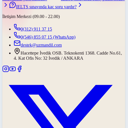
IELTS sınavında kaç soru vardır?
İletişim Merkezi (09.00 - 22.00)
0(312) 911 37 15
0(546) 855 07 15
(WhatsApp)
destek@uzmandil.com
Hacettepe İvedik OSB. Teknokenti 1368. Cadde No.61,
4. Kat Ofis No: 32 İvedik / ANKARA