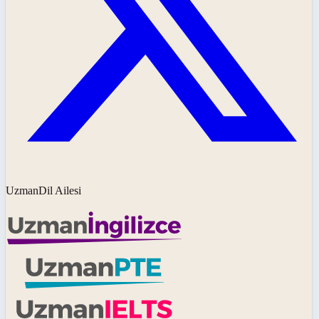
UzmanDil Ailesi