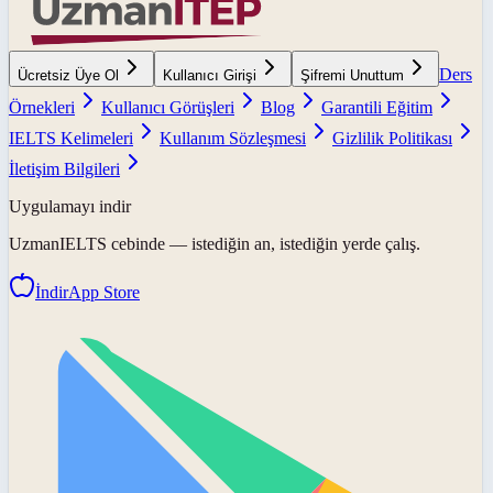
Ders
Ücretsiz Üye Ol
Kullanıcı Girişi
Şifremi Unuttum
Örnekleri
Kullanıcı Görüşleri
Blog
Garantili Eğitim
IELTS Kelimeleri
Kullanım Sözleşmesi
Gizlilik Politikası
İletişim Bilgileri
Uygulamayı indir
UzmanIELTS
cebinde — istediğin an, istediğin yerde çalış.
İndir
App Store