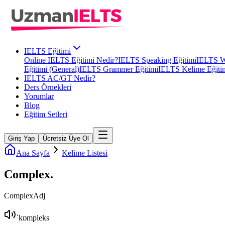
IELTS Eğitimi
Online IELTS Eğitimi Nedir?
IELTS Speaking Eğitimi
IELTS Wr
Eğitimi (General)
IELTS Grammer Eğitimi
IELTS Kelime Eğiti
IELTS AC/GT Nedir?
Ders Örnekleri
Yorumlar
Blog
Eğitim Setleri
Giriş Yap
Ücretsiz Üye Ol
Ana Sayfa
Kelime Listesi
Complex
.
Complex
Adj
ˈkɒmpleks