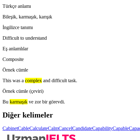
Türkçe anlamı
Bileşik, karmaşık, karışık
İngilizce tanımı
Difficult to understand
Eş anlamlılar
Composite
Örnek cümle
This was a
complex
and difficult task.
Örnek cümle (çeviri)
Bu
karmaşık
ve zor bir görevdi.
Diğer kelimeler
Cabinet
Cable
Calculate
Calm
Cancel
Candidate
Capability
Capable
Capac