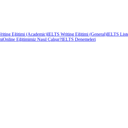
iting Eğitimi (Academic)
IELTS Writing Eğitimi (General)
IELTS Liste
mi
Online Eğitimimiz Nasıl Çalışır?
IELTS Denemeleri