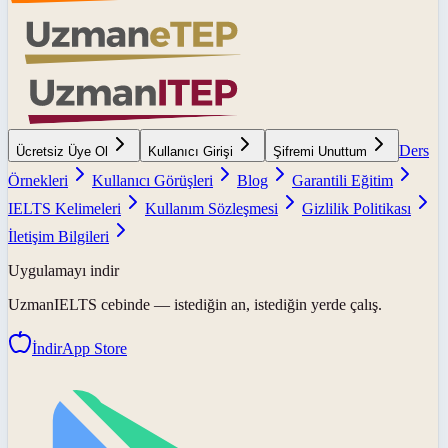
Ders
Ücretsiz Üye Ol
Kullanıcı Girişi
Şifremi Unuttum
Örnekleri
Kullanıcı Görüşleri
Blog
Garantili Eğitim
IELTS Kelimeleri
Kullanım Sözleşmesi
Gizlilik Politikası
İletişim Bilgileri
Uygulamayı indir
UzmanIELTS
cebinde — istediğin an, istediğin yerde çalış.
İndir
App Store