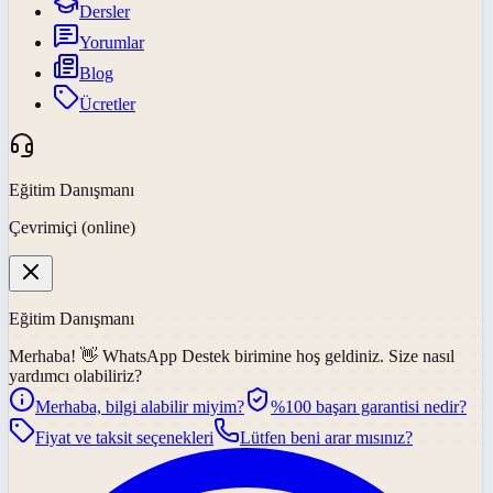
Dersler
Yorumlar
Blog
Ücretler
Eğitim Danışmanı
Çevrimiçi (online)
Eğitim Danışmanı
Merhaba! 👋
WhatsApp Destek
birimine hoş geldiniz. Size nasıl
yardımcı olabiliriz?
Merhaba, bilgi alabilir miyim?
%100 başarı garantisi nedir?
Fiyat ve taksit seçenekleri
Lütfen beni arar mısınız?