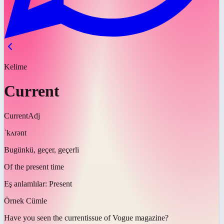
Kelime
Current
Current
Adj
ˈkʌrənt
Bugünkü, geçer, geçerli
Of the present time
Eş anlamlılar:
Present
Örnek Cümle
Have you seen the
current
issue of Vogue magazine?