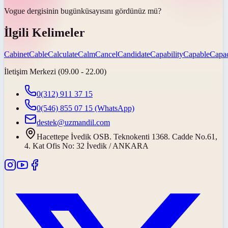
Vogue dergisinin
bugünkü
sayısını gördünüz mü?
İlgili Kelimeler
Cabinet
Cable
Calculate
Calm
Cancel
Candidate
Capability
Capable
Capac
İletişim Merkezi (09.00 - 22.00)
0(312) 911 37 15
0(546) 855 07 15
(WhatsApp)
destek@uzmandil.com
Hacettepe İvedik OSB. Teknokenti 1368. Cadde No.61,
4. Kat Ofis No: 32 İvedik / ANKARA