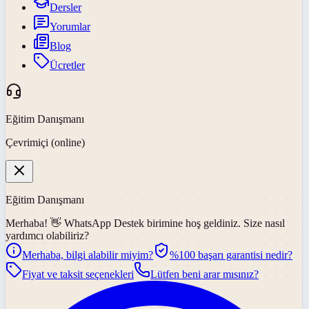
Dersler
Yorumlar
Blog
Ücretler
Eğitim Danışmanı
Çevrimiçi (online)
Eğitim Danışmanı
Merhaba! 👋
WhatsApp Destek
birimine hoş geldiniz. Size nasıl
yardımcı olabiliriz?
Merhaba, bilgi alabilir miyim?
%100 başarı garantisi nedir?
Fiyat ve taksit seçenekleri
Lütfen beni arar mısınız?