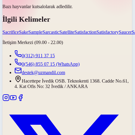
Bazı hayvanlar
kutsal
olarak adledilir.
İlgili Kelimeler
Sacrifice
Sake
Sample
Sarcastic
Satellite
Satisfaction
Satisfactory
Saucer
S
İletişim Merkezi (09.00 - 22.00)
0(312) 911 37 15
0(546) 855 07 15
(WhatsApp)
destek@uzmandil.com
Hacettepe İvedik OSB. Teknokenti 1368. Cadde No.61,
4. Kat Ofis No: 32 İvedik / ANKARA