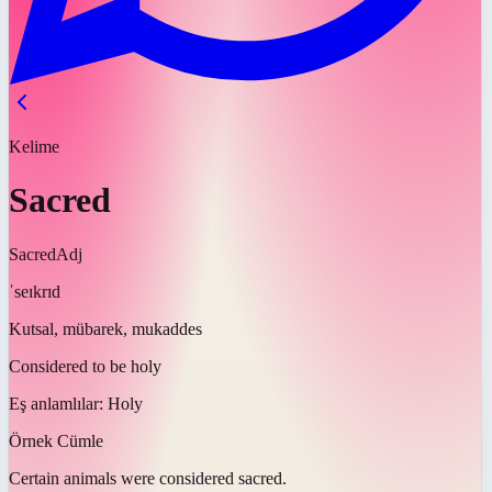
Kelime
Sacred
Sacred
Adj
ˈseɪkrɪd
Kutsal, mübarek, mukaddes
Considered to be holy
Eş anlamlılar:
Holy
Örnek Cümle
Certain animals were considered
sacred
.