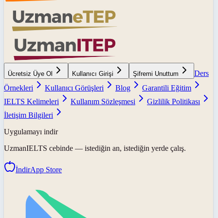
Ders
Ücretsiz Üye Ol
Kullanıcı Girişi
Şifremi Unuttum
Örnekleri
Kullanıcı Görüşleri
Blog
Garantili Eğitim
IELTS Kelimeleri
Kullanım Sözleşmesi
Gizlilik Politikası
İletişim Bilgileri
Uygulamayı indir
UzmanIELTS
cebinde — istediğin an, istediğin yerde çalış.
İndir
App Store