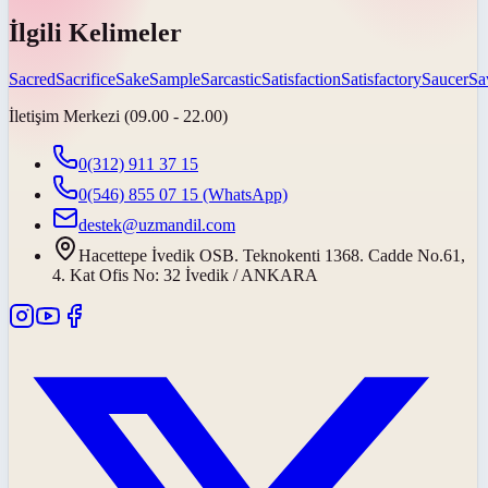
İlgili Kelimeler
Sacred
Sacrifice
Sake
Sample
Sarcastic
Satisfaction
Satisfactory
Saucer
Sa
İletişim Merkezi (09.00 - 22.00)
0(312) 911 37 15
0(546) 855 07 15
(WhatsApp)
destek@uzmandil.com
Hacettepe İvedik OSB. Teknokenti 1368. Cadde No.61,
4. Kat Ofis No: 32 İvedik / ANKARA