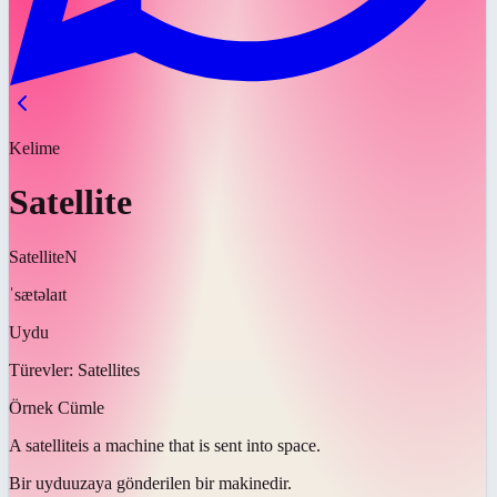
Kelime
Satellite
Satellite
N
ˈsætəlaɪt
Uydu
Türevler:
Satellites
Örnek Cümle
A
satellite
is a machine that is sent into space.
Bir
uydu
uzaya gönderilen bir makinedir.