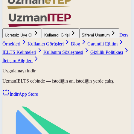
Ders
Ücretsiz Üye Ol
Kullanıcı Girişi
Şifremi Unuttum
Örnekleri
Kullanıcı Görüşleri
Blog
Garantili Eğitim
IELTS Kelimeleri
Kullanım Sözleşmesi
Gizlilik Politikası
İletişim Bilgileri
Uygulamayı indir
UzmanIELTS
cebinde — istediğin an, istediğin yerde çalış.
İndir
App Store