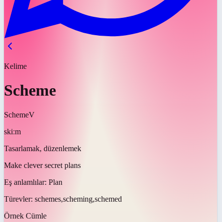
Kelime
Scheme
Scheme
V
skiːm
Tasarlamak, düzenlemek
Make clever secret plans
Eş anlamlılar:
Plan
Türevler:
schemes,scheming,schemed
Örnek Cümle