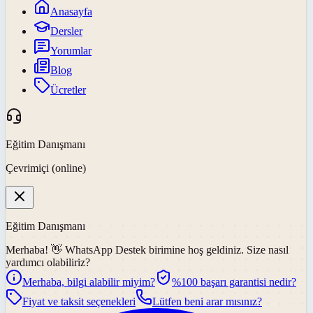
Anasayfa
Dersler
Yorumlar
Blog
Ücretler
Eğitim Danışmanı
Çevrimiçi (online)
Eğitim Danışmanı
Merhaba! 👋
WhatsApp Destek
birimine hoş geldiniz. Size nasıl
yardımcı olabiliriz?
Merhaba, bilgi alabilir miyim?
%100 başarı garantisi nedir?
Fiyat ve taksit seçenekleri
Lütfen beni arar mısınız?