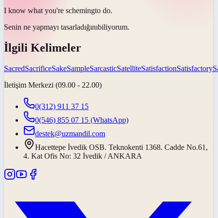
I know what you're
scheming
to do.
Senin ne yapmayı
tasarladığını
biliyorum.
İlgili Kelimeler
Sacred
Sacrifice
Sake
Sample
Sarcastic
Satellite
Satisfaction
Satisfactory
S
İletişim Merkezi (09.00 - 22.00)
0(312) 911 37 15
0(546) 855 07 15
(WhatsApp)
destek@uzmandil.com
Hacettepe İvedik OSB. Teknokenti 1368. Cadde No.61,
4. Kat Ofis No: 32 İvedik / ANKARA