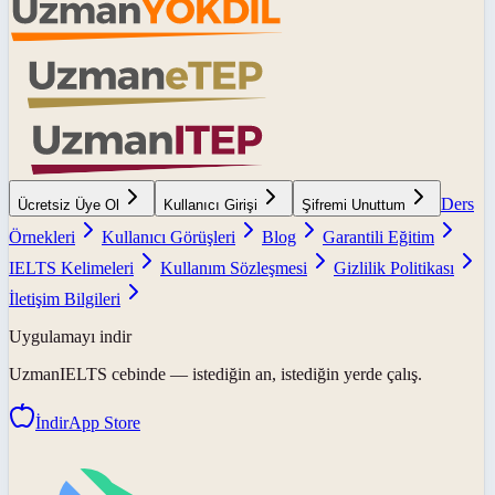
Ders
Ücretsiz Üye Ol
Kullanıcı Girişi
Şifremi Unuttum
Örnekleri
Kullanıcı Görüşleri
Blog
Garantili Eğitim
IELTS Kelimeleri
Kullanım Sözleşmesi
Gizlilik Politikası
İletişim Bilgileri
Uygulamayı indir
UzmanIELTS
cebinde — istediğin an, istediğin yerde çalış.
İndir
App Store