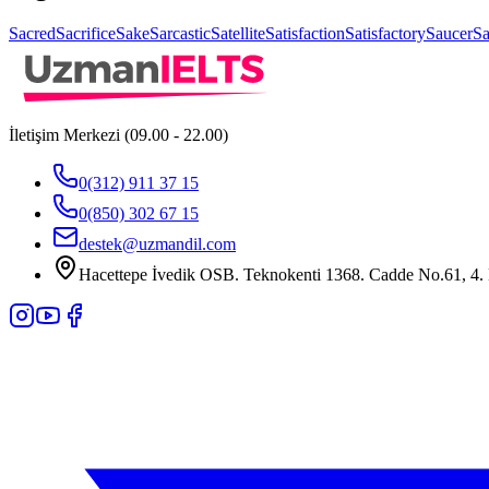
Sacred
Sacrifice
Sake
Sarcastic
Satellite
Satisfaction
Satisfactory
Saucer
S
İletişim Merkezi (09.00 - 22.00)
0(312) 911 37 15
0(850) 302 67 15
destek@uzmandil.com
Hacettepe İvedik OSB. Teknokenti 1368. Cadde No.61, 4