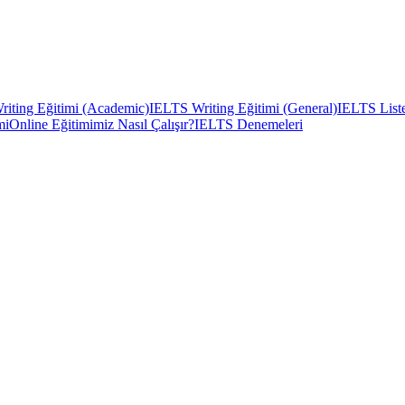
iting Eğitimi (Academic)
IELTS Writing Eğitimi (General)
IELTS Liste
mi
Online Eğitimimiz Nasıl Çalışır?
IELTS Denemeleri