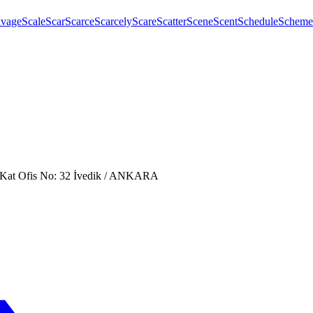
avage
Scale
Scar
Scarce
Scarcely
Scare
Scatter
Scene
Scent
Schedule
Scheme
. Kat Ofis No: 32 İvedik / ANKARA