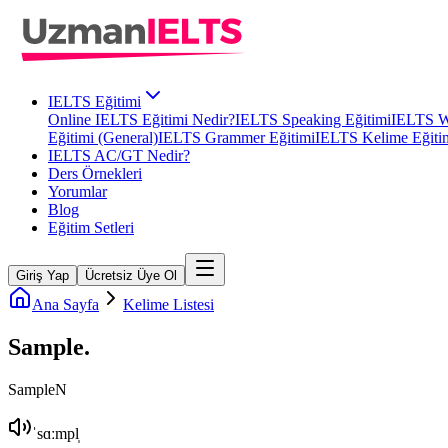
IELTS Eğitimi
Online IELTS Eğitimi Nedir?
IELTS Speaking Eğitimi
IELTS Wr
Eğitimi (General)
IELTS Grammer Eğitimi
IELTS Kelime Eğiti
IELTS AC/GT Nedir?
Ders Örnekleri
Yorumlar
Blog
Eğitim Setleri
Giriş Yap
Ücretsiz Üye Ol
Ana Sayfa
Kelime Listesi
Sample
.
Sample
N
ˈsɑːmpl̩