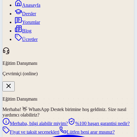
Anasayfa
Dersler
Yorumlar
Blog
Ücretler
Eğitim Danışmanı
Çevrimiçi (online)
Eğitim Danışmanı
Merhaba! 👋
WhatsApp Destek
birimine hoş geldiniz. Size nasıl
yardımcı olabiliriz?
Merhaba, bilgi alabilir miyim?
%100 başarı garantisi nedir?
Fiyat ve taksit seçenekleri
Lütfen beni arar mısınız?