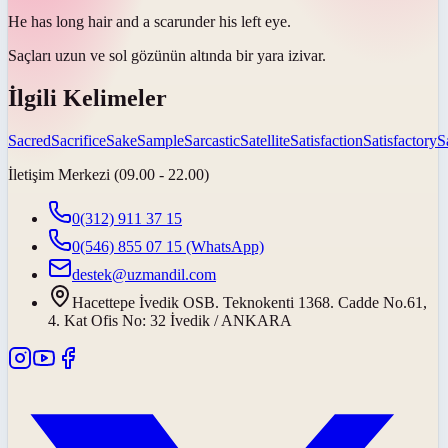
He has long hair and a
scar
under his left eye.
Saçları uzun ve sol gözünün altında bir
yara izi
var.
İlgili Kelimeler
Sacred
Sacrifice
Sake
Sample
Sarcastic
Satellite
Satisfaction
Satisfactory
S
İletişim Merkezi (09.00 - 22.00)
0(312) 911 37 15
0(546) 855 07 15
(WhatsApp)
destek@uzmandil.com
Hacettepe İvedik OSB. Teknokenti 1368. Cadde No.61,
4. Kat Ofis No: 32 İvedik / ANKARA