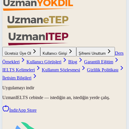
Ders
Ücretsiz Üye Ol
Kullanıcı Girişi
Şifremi Unuttum
Örnekleri
Kullanıcı Görüşleri
Blog
Garantili Eğitim
IELTS Kelimeleri
Kullanım Sözleşmesi
Gizlilik Politikası
İletişim Bilgileri
Uygulamayı indir
UzmanIELTS
cebinde — istediğin an, istediğin yerde çalış.
İndir
App Store