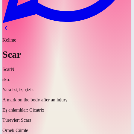
Kelime
Scar
Scar
N
skɑː
Yara izi, iz, çizik
A mark on the body after an injury
Eş anlamlılar:
Cicatrix
Türevler:
Scars
Örnek Cümle