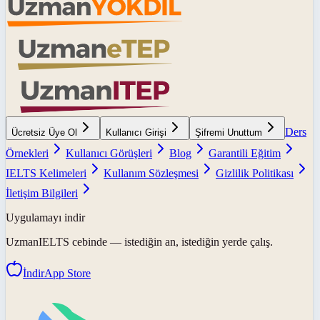
Ders
Ücretsiz Üye Ol
Kullanıcı Girişi
Şifremi Unuttum
Örnekleri
Kullanıcı Görüşleri
Blog
Garantili Eğitim
IELTS Kelimeleri
Kullanım Sözleşmesi
Gizlilik Politikası
İletişim Bilgileri
Uygulamayı indir
UzmanIELTS
cebinde — istediğin an, istediğin yerde çalış.
İndir
App Store