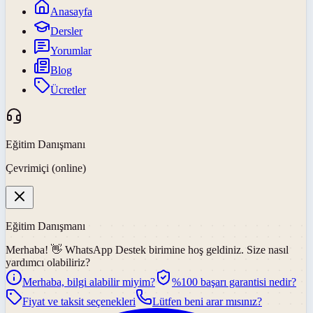
Anasayfa
Dersler
Yorumlar
Blog
Ücretler
Eğitim Danışmanı
Çevrimiçi (online)
Eğitim Danışmanı
Merhaba! 👋
WhatsApp Destek
birimine hoş geldiniz. Size nasıl
yardımcı olabiliriz?
Merhaba, bilgi alabilir miyim?
%100 başarı garantisi nedir?
Fiyat ve taksit seçenekleri
Lütfen beni arar mısınız?