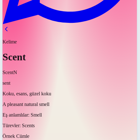
Kelime
Scent
Scent
N
sent
Koku, esans, güzel koku
A pleasant natural smell
Eş anlamlılar:
Smell
Türevler:
Scents
Örnek Cümle