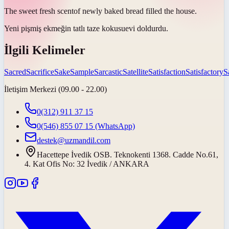
The sweet fresh
scent
of newly baked bread filled the house.
Yeni pişmiş ekmeğin tatlı taze
kokusu
evi doldurdu.
İlgili Kelimeler
Sacred
Sacrifice
Sake
Sample
Sarcastic
Satellite
Satisfaction
Satisfactory
S
İletişim Merkezi (09.00 - 22.00)
0(312) 911 37 15
0(546) 855 07 15
(WhatsApp)
destek@uzmandil.com
Hacettepe İvedik OSB. Teknokenti 1368. Cadde No.61,
4. Kat Ofis No: 32 İvedik / ANKARA