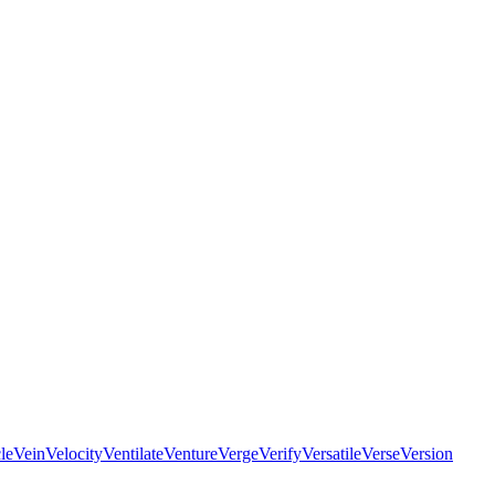
le
Vein
Velocity
Ventilate
Venture
Verge
Verify
Versatile
Verse
Version