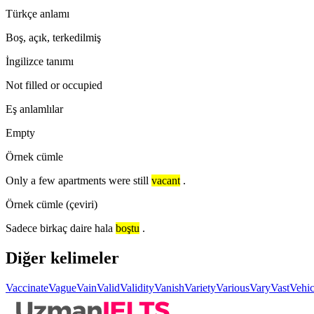
Türkçe anlamı
Boş, açık, terkedilmiş
İngilizce tanımı
Not filled or occupied
Eş anlamlılar
Empty
Örnek cümle
Only a few apartments were still
vacant
.
Örnek cümle (çeviri)
Sadece birkaç daire hala
boştu
.
Diğer kelimeler
Vaccinate
Vague
Vain
Valid
Validity
Vanish
Variety
Various
Vary
Vast
Vehic