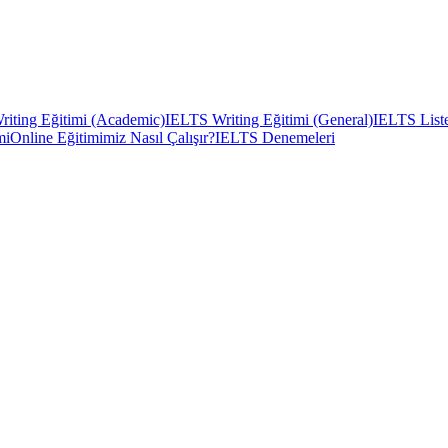
iting Eğitimi (Academic)
IELTS Writing Eğitimi (General)
IELTS Liste
mi
Online Eğitimimiz Nasıl Çalışır?
IELTS Denemeleri