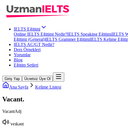
IELTS Eğitimi
Online IELTS Eğitimi Nedir?
IELTS Speaking Eğitimi
IELTS Wr
Eğitimi (General)
IELTS Grammer Eğitimi
IELTS Kelime Eğiti
IELTS AC/GT Nedir?
Ders Örnekleri
Yorumlar
Blog
Eğitim Setleri
Giriş Yap
Ücretsiz Üye Ol
Ana Sayfa
Kelime Listesi
Vacant
.
Vacant
Adj
ˈveɪkənt