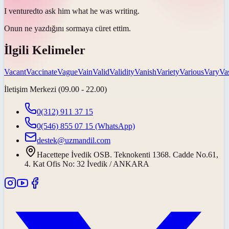
I
ventured
to ask him what he was writing.
Onun ne yazdığını sormaya
cüret ettim
.
İlgili Kelimeler
Vacant
Vaccinate
Vague
Vain
Valid
Validity
Vanish
Variety
Various
Vary
Va
İletişim Merkezi (09.00 - 22.00)
0(312) 911 37 15
0(546) 855 07 15
(WhatsApp)
destek@uzmandil.com
Hacettepe İvedik OSB. Teknokenti 1368. Cadde No.61,
4. Kat Ofis No: 32 İvedik / ANKARA