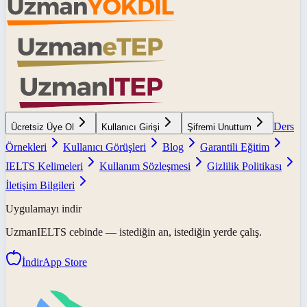
Ders
Ücretsiz Üye Ol
Kullanıcı Girişi
Şifremi Unuttum
Örnekleri
Kullanıcı Görüşleri
Blog
Garantili Eğitim
IELTS Kelimeleri
Kullanım Sözleşmesi
Gizlilik Politikası
İletişim Bilgileri
Uygulamayı indir
UzmanIELTS
cebinde — istediğin an, istediğin yerde çalış.
İndir
App Store