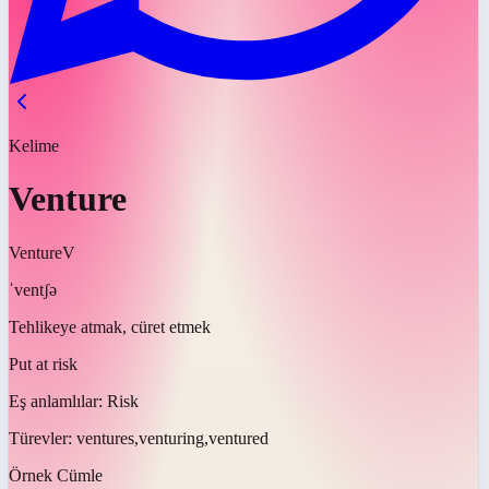
Kelime
Venture
Venture
V
ˈventʃə
Tehlikeye atmak, cüret etmek
Put at risk
Eş anlamlılar:
Risk
Türevler:
ventures,venturing,ventured
Örnek Cümle