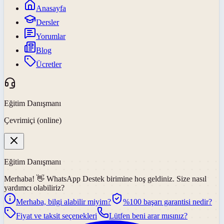
Anasayfa
Dersler
Yorumlar
Blog
Ücretler
Eğitim Danışmanı
Çevrimiçi (online)
Eğitim Danışmanı
Merhaba! 👋
WhatsApp Destek
birimine hoş geldiniz. Size nasıl
yardımcı olabiliriz?
Merhaba, bilgi alabilir miyim?
%100 başarı garantisi nedir?
Fiyat ve taksit seçenekleri
Lütfen beni arar mısınız?