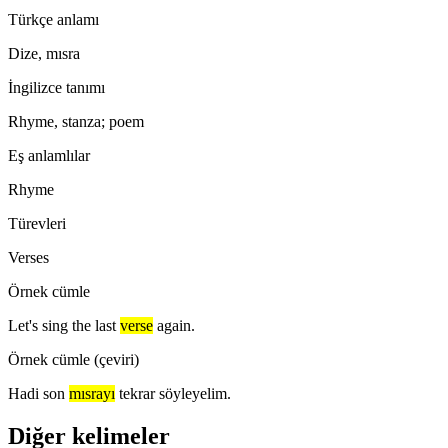
Türkçe anlamı
Dize, mısra
İngilizce tanımı
Rhyme, stanza; poem
Eş anlamlılar
Rhyme
Türevleri
Verses
Örnek cümle
Let's sing the last
verse
again.
Örnek cümle (çeviri)
Hadi son
mısrayı
tekrar söyleyelim.
Diğer kelimeler