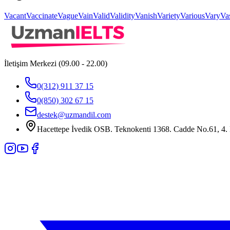
Vacant
Vaccinate
Vague
Vain
Valid
Validity
Vanish
Variety
Various
Vary
Va
İletişim Merkezi (09.00 - 22.00)
0(312) 911 37 15
0(850) 302 67 15
destek@uzmandil.com
Hacettepe İvedik OSB. Teknokenti 1368. Cadde No.61, 4