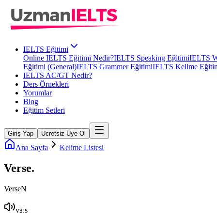
IELTS Eğitimi
Online IELTS Eğitimi Nedir?
IELTS Speaking Eğitimi
IELTS Wr
Eğitimi (General)
IELTS Grammer Eğitimi
IELTS Kelime Eğiti
IELTS AC/GT Nedir?
Ders Örnekleri
Yorumlar
Blog
Eğitim Setleri
Giriş Yap
Ücretsiz Üye Ol
Ana Sayfa
Kelime Listesi
Verse
.
Verse
N
vɜːs