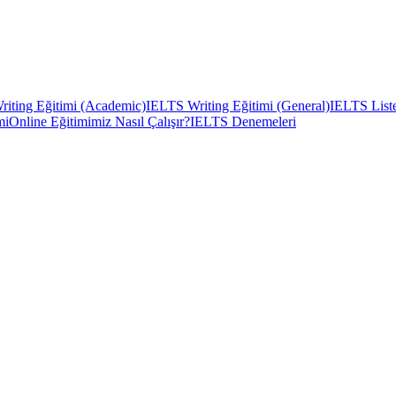
iting Eğitimi (Academic)
IELTS Writing Eğitimi (General)
IELTS Liste
mi
Online Eğitimimiz Nasıl Çalışır?
IELTS Denemeleri