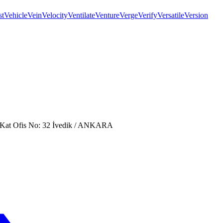
st
Vehicle
Vein
Velocity
Ventilate
Venture
Verge
Verify
Versatile
Version
. Kat Ofis No: 32 İvedik / ANKARA