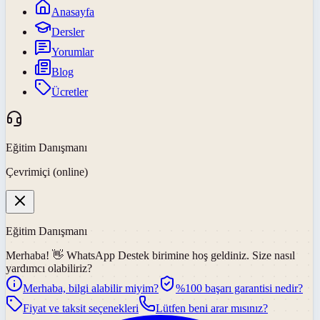
Anasayfa
Dersler
Yorumlar
Blog
Ücretler
Eğitim Danışmanı
Çevrimiçi (online)
Eğitim Danışmanı
Merhaba! 👋
WhatsApp Destek
birimine hoş geldiniz. Size nasıl
yardımcı olabiliriz?
Merhaba, bilgi alabilir miyim?
%100 başarı garantisi nedir?
Fiyat ve taksit seçenekleri
Lütfen beni arar mısınız?