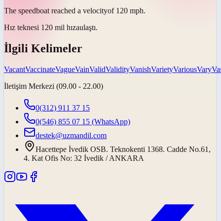
The speedboat reached a
velocity
of 120 mph.
Hız teknesi 120 mil
hıza
ulaştı.
İlgili Kelimeler
Vacant
Vaccinate
Vague
Vain
Valid
Validity
Vanish
Variety
Various
Vary
Va
İletişim Merkezi (09.00 - 22.00)
0(312) 911 37 15
0(546) 855 07 15
(WhatsApp)
destek@uzmandil.com
Hacettepe İvedik OSB. Teknokenti 1368. Cadde No.61,
4. Kat Ofis No: 32 İvedik / ANKARA