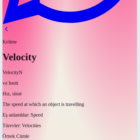
Kelime
Velocity
Velocity
N
vəˈlɒsɪti
Hız, sürat
The speed at which an object is travelling
Eş anlamlılar:
Speed
Türevler:
Velocities
Örnek Cümle