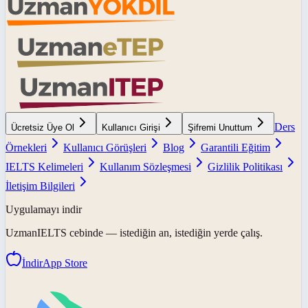
Ders
Ücretsiz Üye Ol
Kullanıcı Girişi
Şifremi Unuttum
Örnekleri
Kullanıcı Görüşleri
Blog
Garantili Eğitim
IELTS Kelimeleri
Kullanım Sözleşmesi
Gizlilik Politikası
İletişim Bilgileri
Uygulamayı indir
UzmanIELTS
cebinde — istediğin an, istediğin yerde çalış.
İndir
App Store