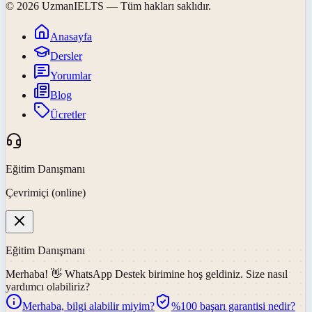
©
2026
UzmanIELTS
— Tüm hakları saklıdır.
Anasayfa
Dersler
Yorumlar
Blog
Ücretler
Eğitim Danışmanı
Çevrimiçi (online)
Eğitim Danışmanı
Merhaba! 👋
WhatsApp Destek
birimine hoş geldiniz. Size nasıl
yardımcı olabiliriz?
Merhaba, bilgi alabilir miyim?
%100 başarı garantisi nedir?