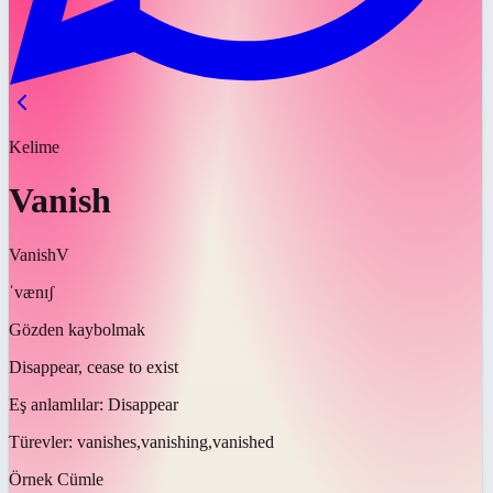
Kelime
Vanish
Vanish
V
ˈvænɪʃ
Gözden kaybolmak
Disappear, cease to exist
Eş anlamlılar:
Disappear
Türevler:
vanishes,vanishing,vanished
Örnek Cümle