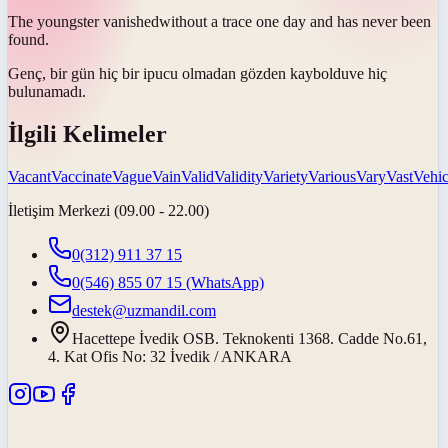
The youngster
vanished
without a trace one day and has never been
found.
Genç, bir gün hiç bir ipucu olmadan
gözden kayboldu
ve hiç
bulunamadı.
İlgili Kelimeler
Vacant
Vaccinate
Vague
Vain
Valid
Validity
Variety
Various
Vary
Vast
Vehic
İletişim Merkezi (09.00 - 22.00)
0(312) 911 37 15
0(546) 855 07 15
(WhatsApp)
destek@uzmandil.com
Hacettepe İvedik OSB. Teknokenti 1368. Cadde No.61,
4. Kat Ofis No: 32 İvedik / ANKARA