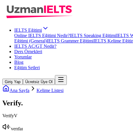
IELTS Eğitimi
Online IELTS Eğitimi Nedir?
IELTS Speaking Eğitimi
IELTS Wr
Eğitimi (General)
IELTS Grammer Eğitimi
IELTS Kelime Eğiti
IELTS AC/GT Nedir?
Ders Örnekleri
Yorumlar
Blog
Eğitim Setleri
Giriş Yap
Ücretsiz Üye Ol
Ana Sayfa
Kelime Listesi
Verify
.
Verify
V
ˈverɪfaɪ