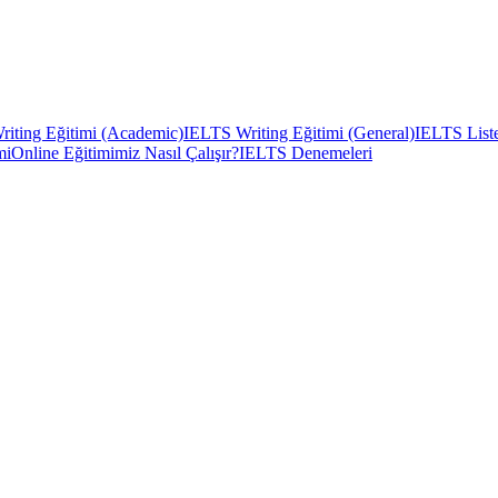
iting Eğitimi (Academic)
IELTS Writing Eğitimi (General)
IELTS Liste
mi
Online Eğitimimiz Nasıl Çalışır?
IELTS Denemeleri