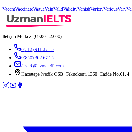
Vacant
Vaccinate
Vague
Vain
Valid
Validity
Vanish
Variety
Various
Vary
Va
İletişim Merkezi (09.00 - 22.00)
0(312) 911 37 15
0(850) 302 67 15
destek@uzmandil.com
Hacettepe İvedik OSB. Teknokenti 1368. Cadde No.61, 4