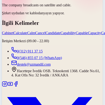
The company broadcasts on satellite and
cable
.
Şirket uydudan ve
kablodan
yayın yapıyor.
İlgili Kelimeler
Cabinet
Calculate
Calm
Cancel
Candidate
Capability
Capable
Capacity
Ca
İletişim Merkezi (09.00 - 22.00)
0(312) 911 37 15
0(546) 855 07 15
(WhatsApp)
destek@uzmandil.com
Hacettepe İvedik OSB. Teknokenti 1368. Cadde No.61,
4. Kat Ofis No: 32 İvedik / ANKARA