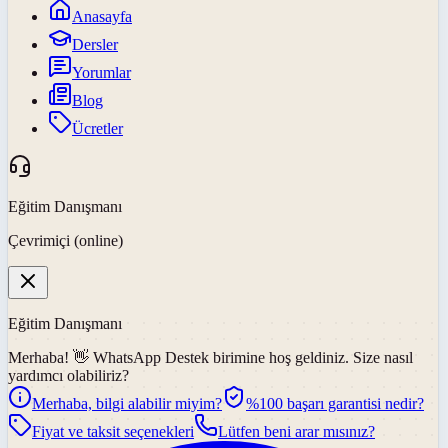
Anasayfa
Dersler
Yorumlar
Blog
Ücretler
Eğitim Danışmanı
Çevrimiçi (online)
Eğitim Danışmanı
Merhaba! 👋
WhatsApp Destek
birimine hoş geldiniz. Size nasıl
yardımcı olabiliriz?
Merhaba, bilgi alabilir miyim?
%100 başarı garantisi nedir?
Fiyat ve taksit seçenekleri
Lütfen beni arar mısınız?