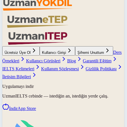
Ders
Ücretsiz Üye Ol
Kullanıcı Girişi
Şifremi Unuttum
Örnekleri
Kullanıcı Görüşleri
Blog
Garantili Eğitim
IELTS Kelimeleri
Kullanım Sözleşmesi
Gizlilik Politikası
İletişim Bilgileri
Uygulamayı indir
UzmanIELTS
cebinde — istediğin an, istediğin yerde çalış.
İndir
App Store