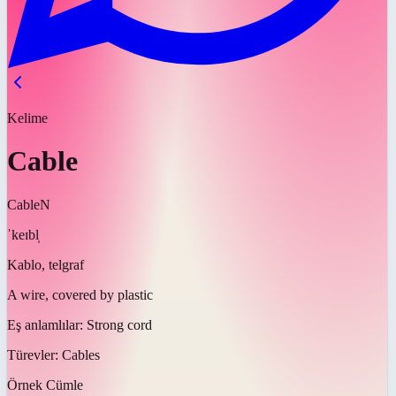
Kelime
Cable
Cable
N
ˈkeɪbl̩
Kablo, telgraf
A wire, covered by plastic
Eş anlamlılar:
Strong cord
Türevler:
Cables
Örnek Cümle