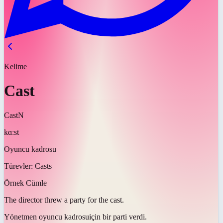
Kelime
Cast
Cast
N
kɑːst
Oyuncu kadrosu
Türevler:
Casts
Örnek Cümle
The director threw a party for the
cast
.
Yönetmen
oyuncu kadrosu
için bir parti verdi.