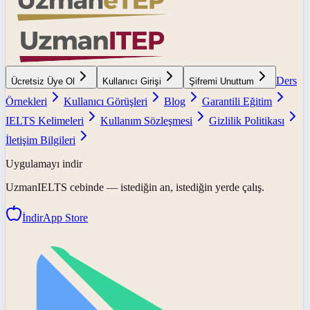
Ders
Ücretsiz Üye Ol
Kullanıcı Girişi
Şifremi Unuttum
Örnekleri
Kullanıcı Görüşleri
Blog
Garantili Eğitim
IELTS Kelimeleri
Kullanım Sözleşmesi
Gizlilik Politikası
İletişim Bilgileri
Uygulamayı indir
UzmanIELTS
cebinde — istediğin an, istediğin yerde çalış.
İndir
App Store