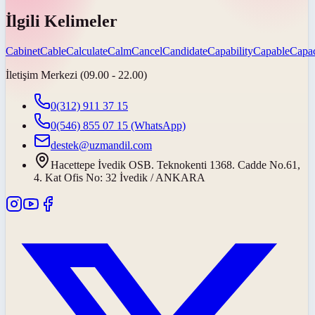
İlgili Kelimeler
Cabinet
Cable
Calculate
Calm
Cancel
Candidate
Capability
Capable
Capac
İletişim Merkezi (09.00 - 22.00)
0(312) 911 37 15
0(546) 855 07 15
(WhatsApp)
destek@uzmandil.com
Hacettepe İvedik OSB. Teknokenti 1368. Cadde No.61,
4. Kat Ofis No: 32 İvedik / ANKARA