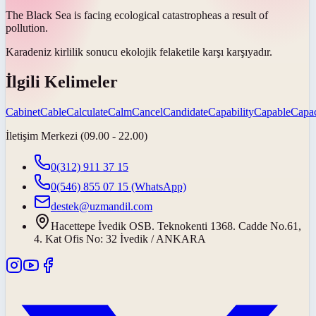
The Black Sea is facing ecological
catastrophe
as a result of
pollution.
Karadeniz kirlilik sonucu ekolojik
felaket
ile karşı karşıyadır.
İlgili Kelimeler
Cabinet
Cable
Calculate
Calm
Cancel
Candidate
Capability
Capable
Capac
İletişim Merkezi (09.00 - 22.00)
0(312) 911 37 15
0(546) 855 07 15
(WhatsApp)
destek@uzmandil.com
Hacettepe İvedik OSB. Teknokenti 1368. Cadde No.61,
4. Kat Ofis No: 32 İvedik / ANKARA