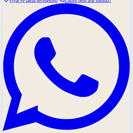
Fiyat ve taksit seçenekleri
Lütfen beni arar mısınız?