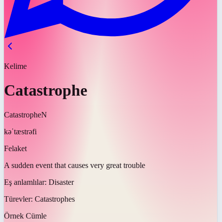
Kelime
Catastrophe
Catastrophe
N
kəˈtæstrəfi
Felaket
A sudden event that causes very great trouble
Eş anlamlılar:
Disaster
Türevler:
Catastrophes
Örnek Cümle