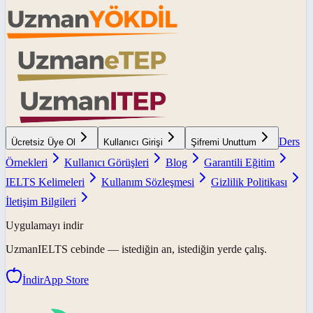
Ders
Ücretsiz Üye Ol
Kullanıcı Girişi
Şifremi Unuttum
Örnekleri
Kullanıcı Görüşleri
Blog
Garantili Eğitim
IELTS Kelimeleri
Kullanım Sözleşmesi
Gizlilik Politikası
İletişim Bilgileri
Uygulamayı indir
UzmanIELTS
cebinde — istediğin an, istediğin yerde çalış.
İndir
App Store