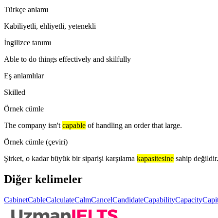
Türkçe anlamı
Kabiliyetli, ehliyetli, yetenekli
İngilizce tanımı
Able to do things effectively and skilfully
Eş anlamlılar
Skilled
Örnek cümle
The company isn't
capable
of handling an order that large.
Örnek cümle (çeviri)
Şirket, o kadar büyük bir siparişi karşılama
kapasitesine
sahip değildir
Diğer kelimeler
Cabinet
Cable
Calculate
Calm
Cancel
Candidate
Capability
Capacity
Capi