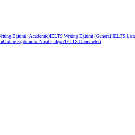
iting Eğitimi (Academic)
IELTS Writing Eğitimi (General)
IELTS Liste
mi
Online Eğitimimiz Nasıl Çalışır?
IELTS Denemeleri