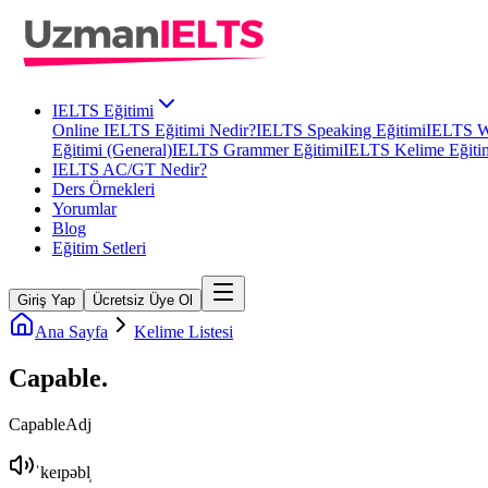
IELTS Eğitimi
Online IELTS Eğitimi Nedir?
IELTS Speaking Eğitimi
IELTS Wr
Eğitimi (General)
IELTS Grammer Eğitimi
IELTS Kelime Eğiti
IELTS AC/GT Nedir?
Ders Örnekleri
Yorumlar
Blog
Eğitim Setleri
Giriş Yap
Ücretsiz Üye Ol
Ana Sayfa
Kelime Listesi
Capable
.
Capable
Adj
ˈkeɪpəbl̩