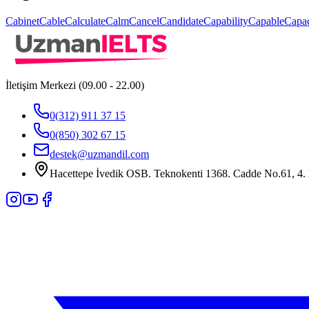
Cabinet
Cable
Calculate
Calm
Cancel
Candidate
Capability
Capable
Capac
İletişim Merkezi (09.00 - 22.00)
0(312) 911 37 15
0(850) 302 67 15
destek@uzmandil.com
Hacettepe İvedik OSB. Teknokenti 1368. Cadde No.61, 4