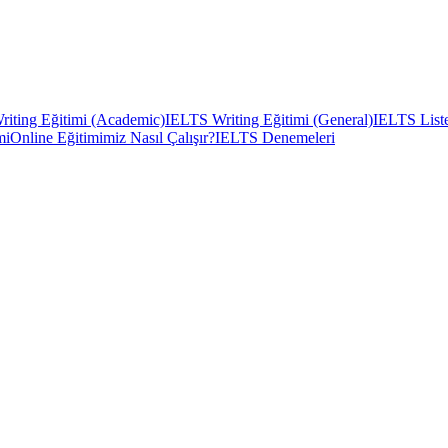
iting Eğitimi (Academic)
IELTS Writing Eğitimi (General)
IELTS Liste
mi
Online Eğitimimiz Nasıl Çalışır?
IELTS Denemeleri