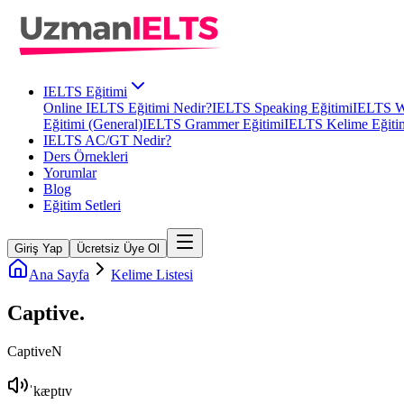
IELTS Eğitimi
Online IELTS Eğitimi Nedir?
IELTS Speaking Eğitimi
IELTS Wr
Eğitimi (General)
IELTS Grammer Eğitimi
IELTS Kelime Eğiti
IELTS AC/GT Nedir?
Ders Örnekleri
Yorumlar
Blog
Eğitim Setleri
Giriş Yap
Ücretsiz Üye Ol
Ana Sayfa
Kelime Listesi
Captive
.
Captive
N
ˈkæptɪv