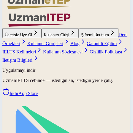
Ders
Ücretsiz Üye Ol
Kullanıcı Girişi
Şifremi Unuttum
Örnekleri
Kullanıcı Görüşleri
Blog
Garantili Eğitim
IELTS Kelimeleri
Kullanım Sözleşmesi
Gizlilik Politikası
İletişim Bilgileri
Uygulamayı indir
UzmanIELTS
cebinde — istediğin an, istediğin yerde çalış.
İndir
App Store