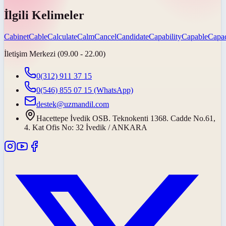
İlgili Kelimeler
Cabinet
Cable
Calculate
Calm
Cancel
Candidate
Capability
Capable
Capac
İletişim Merkezi (09.00 - 22.00)
0(312) 911 37 15
0(546) 855 07 15
(WhatsApp)
destek@uzmandil.com
Hacettepe İvedik OSB. Teknokenti 1368. Cadde No.61,
4. Kat Ofis No: 32 İvedik / ANKARA