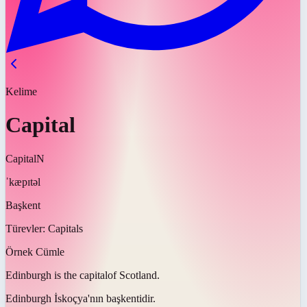
Kelime
Capital
Capital
N
ˈkæpɪtəl
Başkent
Türevler:
Capitals
Örnek Cümle
Edinburgh is the
capital
of Scotland.
Edinburgh İskoçya'nın
başkentidir
.