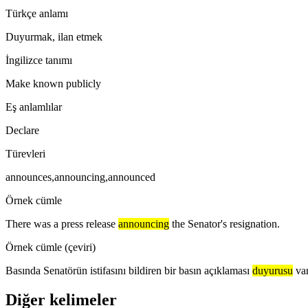
Türkçe anlamı
Duyurmak, ilan etmek
İngilizce tanımı
Make known publicly
Eş anlamlılar
Declare
Türevleri
announces,announcing,announced
Örnek cümle
There was a press release
announcing
the Senator's resignation.
Örnek cümle (çeviri)
Basında Senatörün istifasını bildiren bir basın açıklaması
duyurusu
var
Diğer kelimeler