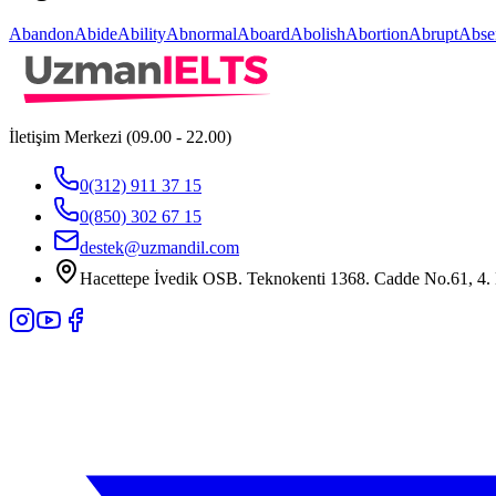
Abandon
Abide
Ability
Abnormal
Aboard
Abolish
Abortion
Abrupt
Abse
İletişim Merkezi (09.00 - 22.00)
0(312) 911 37 15
0(850) 302 67 15
destek@uzmandil.com
Hacettepe İvedik OSB. Teknokenti 1368. Cadde No.61, 4