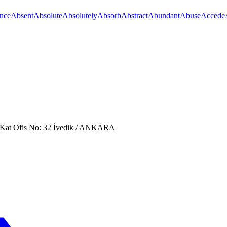
nce
Absent
Absolute
Absolutely
Absorb
Abstract
Abundant
Abuse
Accede
. Kat Ofis No: 32 İvedik / ANKARA