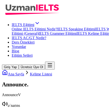
IELTS Eğitimi
Online IELTS Eğitimi Nedir?
IELTS Speaking Eğitimi
IELTS Wr
Eğitimi (General)
IELTS Grammer Eğitimi
IELTS Kelime Eğiti
IELTS AC/GT Nedir?
Ders Örnekleri
Yorumlar
Blog
Eğitim Setleri
Giriş Yap
Ücretsiz Üye Ol
Ana Sayfa
Kelime Listesi
Announce
.
Announce
V
əˈnaʊns