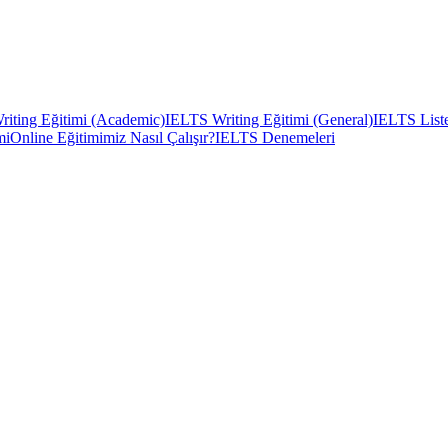
iting Eğitimi (Academic)
IELTS Writing Eğitimi (General)
IELTS Liste
mi
Online Eğitimimiz Nasıl Çalışır?
IELTS Denemeleri