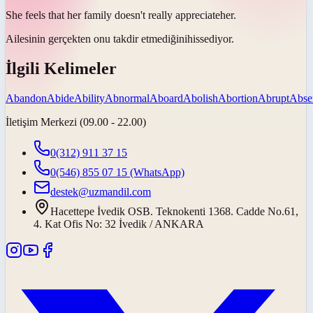
She feels that her family doesn't really
appreciate
her.
Ailesinin gerçekten onu
takdir etmediğini
hissediyor.
İlgili Kelimeler
Abandon
Abide
Ability
Abnormal
Aboard
Abolish
Abortion
Abrupt
Abse
İletişim Merkezi (09.00 - 22.00)
0(312) 911 37 15
0(546) 855 07 15
(WhatsApp)
destek@uzmandil.com
Hacettepe İvedik OSB. Teknokenti 1368. Cadde No.61,
4. Kat Ofis No: 32 İvedik / ANKARA