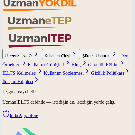
Ders
Ücretsiz Üye Ol
Kullanıcı Girişi
Şifremi Unuttum
Örnekleri
Kullanıcı Görüşleri
Blog
Garantili Eğitim
IELTS Kelimeleri
Kullanım Sözleşmesi
Gizlilik Politikası
İletişim Bilgileri
Uygulamayı indir
UzmanIELTS
cebinde — istediğin an, istediğin yerde çalış.
İndir
App Store