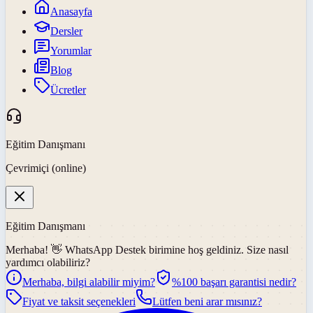
Anasayfa
Dersler
Yorumlar
Blog
Ücretler
Eğitim Danışmanı
Çevrimiçi (online)
Eğitim Danışmanı
Merhaba! 👋
WhatsApp Destek
birimine hoş geldiniz. Size nasıl
yardımcı olabiliriz?
Merhaba, bilgi alabilir miyim?
%100 başarı garantisi nedir?
Fiyat ve taksit seçenekleri
Lütfen beni arar mısınız?