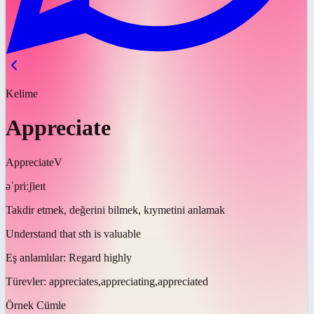
Kelime
Appreciate
Appreciate
V
əˈpriːʃieɪt
Takdir etmek, değerini bilmek, kıymetini anlamak
Understand that sth is valuable
Eş anlamlılar:
Regard highly
Türevler:
appreciates,appreciating,appreciated
Örnek Cümle