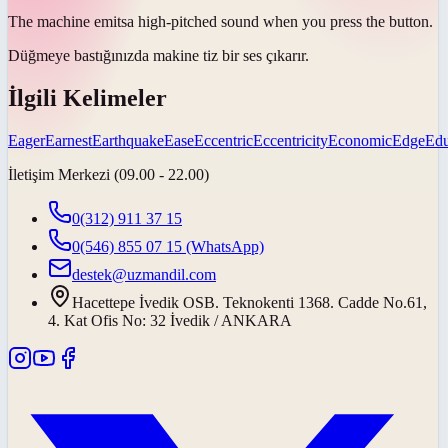
The machine
emits
a high-pitched sound when you press the button.
Düğmeye bastığınızda makine tiz bir ses
çıkarır
.
İlgili Kelimeler
Eager
Earnest
Earthquake
Ease
Eccentric
Eccentricity
Economic
Edge
Edu
İletişim Merkezi (09.00 - 22.00)
0(312) 911 37 15
0(546) 855 07 15
(WhatsApp)
destek@uzmandil.com
Hacettepe İvedik OSB. Teknokenti 1368. Cadde No.61,
4. Kat Ofis No: 32 İvedik / ANKARA