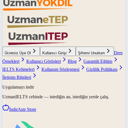
Ders
Ücretsiz Üye Ol
Kullanıcı Girişi
Şifremi Unuttum
Örnekleri
Kullanıcı Görüşleri
Blog
Garantili Eğitim
IELTS Kelimeleri
Kullanım Sözleşmesi
Gizlilik Politikası
İletişim Bilgileri
Uygulamayı indir
UzmanIELTS
cebinde — istediğin an, istediğin yerde çalış.
İndir
App Store