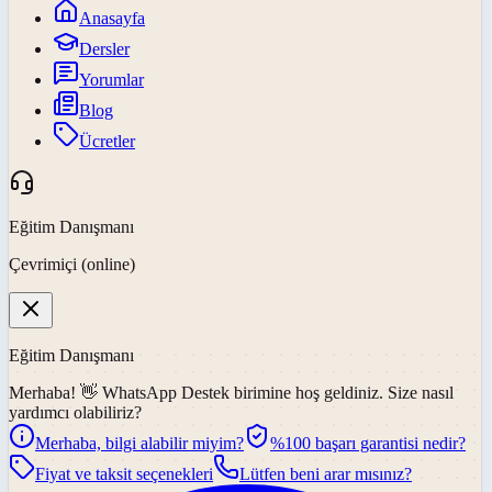
Anasayfa
Dersler
Yorumlar
Blog
Ücretler
Eğitim Danışmanı
Çevrimiçi (online)
Eğitim Danışmanı
Merhaba! 👋
WhatsApp Destek
birimine hoş geldiniz. Size nasıl
yardımcı olabiliriz?
Merhaba, bilgi alabilir miyim?
%100 başarı garantisi nedir?
Fiyat ve taksit seçenekleri
Lütfen beni arar mısınız?