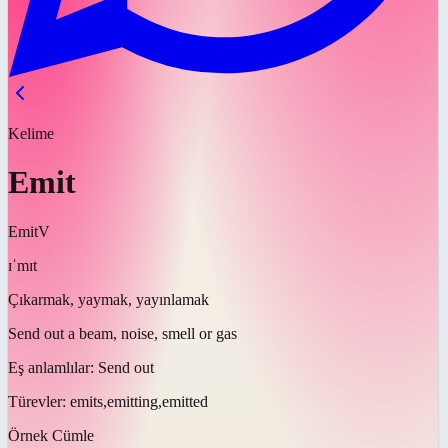
Kelime
Emit
Emit
V
ɪˈmɪt
Çıkarmak, yaymak, yayınlamak
Send out a beam, noise, smell or gas
Eş anlamlılar:
Send out
Türevler:
emits,emitting,emitted
Örnek Cümle