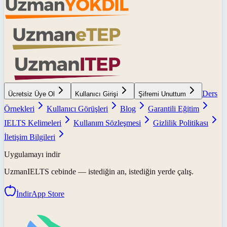
Ders
Ücretsiz Üye Ol
Kullanıcı Girişi
Şifremi Unuttum
Örnekleri
Kullanıcı Görüşleri
Blog
Garantili Eğitim
IELTS Kelimeleri
Kullanım Sözleşmesi
Gizlilik Politikası
İletişim Bilgileri
Uygulamayı indir
UzmanIELTS
cebinde — istediğin an, istediğin yerde çalış.
İndir
App Store