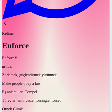
Kelime
Enforce
Enforce
V
ɪnˈfɔːs
Zorlamak, güçlendirmek,yürütmek
Make people obey a law
Eş anlamlılar:
Compel
Türevler:
enforces,enforcing,enforced
Örnek Cümle