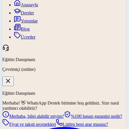
Anasayfa
Dersler
Yorumlar
Blog
Ücretler
Eğitim Danışmanı
Çevrimiçi (online)
Eğitim Danışmanı
Merhaba! 👋
WhatsApp Destek
birimine hoş geldiniz. Size nasıl
yardımcı olabiliriz?
Merhaba, bilgi alabilir miyim?
%100 başarı garantisi nedir?
Fiyat ve taksit seçenekleri
Lütfen beni arar mısınız?