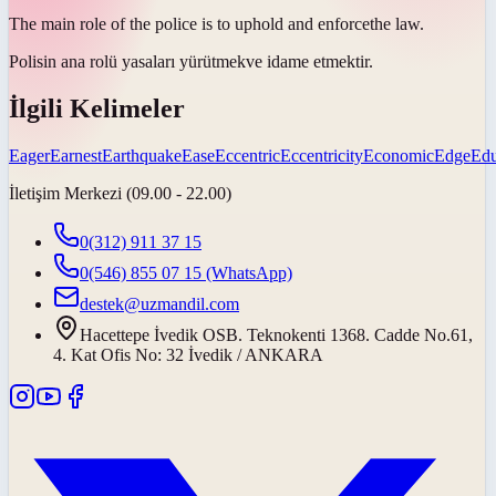
The main role of the police is to uphold and
enforce
the law.
Polisin ana rolü yasaları
yürütmek
ve idame etmektir.
İlgili Kelimeler
Eager
Earnest
Earthquake
Ease
Eccentric
Eccentricity
Economic
Edge
Edu
İletişim Merkezi (09.00 - 22.00)
0(312) 911 37 15
0(546) 855 07 15
(WhatsApp)
destek@uzmandil.com
Hacettepe İvedik OSB. Teknokenti 1368. Cadde No.61,
4. Kat Ofis No: 32 İvedik / ANKARA