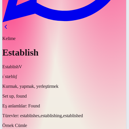
Kelime
Establish
Establish
V
ɪˈstæblɪʃ
Kurmak, yapmak, yerleştirmek
Set up, found
Eş anlamlılar:
Found
Türevler:
establishes,establishing,established
Örnek Cümle