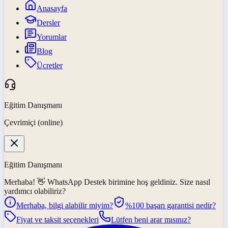
Anasayfa
Dersler
Yorumlar
Blog
Ücretler
Eğitim Danışmanı
Çevrimiçi (online)
Eğitim Danışmanı
Merhaba! 👋
WhatsApp Destek
birimine hoş geldiniz. Size nasıl
yardımcı olabiliriz?
Merhaba, bilgi alabilir miyim?
%100 başarı garantisi nedir?
Fiyat ve taksit seçenekleri
Lütfen beni arar mısınız?