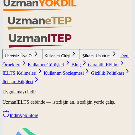
Ders
Ücretsiz Üye Ol
Kullanıcı Girişi
Şifremi Unuttum
Örnekleri
Kullanıcı Görüşleri
Blog
Garantili Eğitim
IELTS Kelimeleri
Kullanım Sözleşmesi
Gizlilik Politikası
İletişim Bilgileri
Uygulamayı indir
UzmanIELTS
cebinde — istediğin an, istediğin yerde çalış.
İndir
App Store