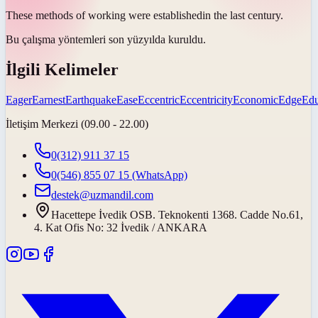
These methods of working were
established
in the last century.
Bu çalışma yöntemleri son yüzyılda
kuruldu
.
İlgili Kelimeler
Eager
Earnest
Earthquake
Ease
Eccentric
Eccentricity
Economic
Edge
Edu
İletişim Merkezi (09.00 - 22.00)
0(312) 911 37 15
0(546) 855 07 15
(WhatsApp)
destek@uzmandil.com
Hacettepe İvedik OSB. Teknokenti 1368. Cadde No.61,
4. Kat Ofis No: 32 İvedik / ANKARA