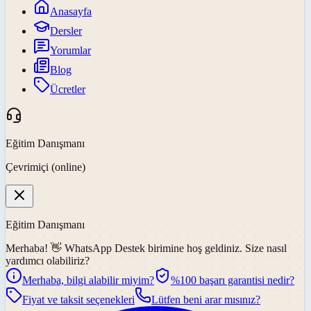
Anasayfa
Dersler
Yorumlar
Blog
Ücretler
Eğitim Danışmanı
Çevrimiçi (online)
Eğitim Danışmanı
Merhaba! 👋
WhatsApp Destek
birimine hoş geldiniz. Size nasıl
yardımcı olabiliriz?
Merhaba, bilgi alabilir miyim?
%100 başarı garantisi nedir?
Fiyat ve taksit seçenekleri
Lütfen beni arar mısınız?