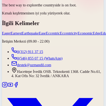
The best way to
explore
the countryside is on foot.
Kırsalı
keşfetmenin
en iyi yolu yürüyerek olur.
İlgili Kelimeler
Eager
Earnest
Earthquake
Ease
Eccentric
Eccentricity
Economic
Edge
Edu
İletişim Merkezi (09.00 - 22.00)
0(312) 911 37 15
0(546) 855 07 15
(WhatsApp)
destek@uzmandil.com
Hacettepe İvedik OSB. Teknokenti 1368. Cadde No.61,
4. Kat Ofis No: 32 İvedik / ANKARA