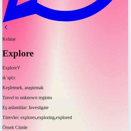
Kelime
Explore
Explore
V
ɪkˈsplɔː
Keşfetmek, araştırmak
Travel to unknown regions
Eş anlamlılar:
Investigate
Türevler:
explores,exploring,explored
Örnek Cümle