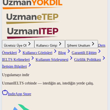
Ders
Ücretsiz Üye Ol
Kullanıcı Girişi
Şifremi Unuttum
Örnekleri
Kullanıcı Görüşleri
Blog
Garantili Eğitim
IELTS Kelimeleri
Kullanım Sözleşmesi
Gizlilik Politikası
İletişim Bilgileri
Uygulamayı indir
UzmanIELTS
cebinde — istediğin an, istediğin yerde çalış.
İndir
App Store