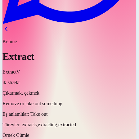
Kelime
Extract
Extract
V
ɪkˈstrækt
Çıkarmak, çekmek
Remove or take out something
Eş anlamlılar:
Take out
Türevler:
extracts,extracting,extracted
Örnek Cümle