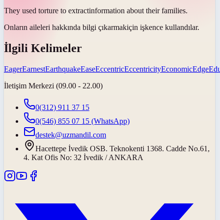
They used torture to
extract
information about their families.
Onların aileleri hakkında bilgi
çıkarmak
için işkence kullandılar.
İlgili Kelimeler
Eager
Earnest
Earthquake
Ease
Eccentric
Eccentricity
Economic
Edge
Edu
İletişim Merkezi (09.00 - 22.00)
0(312) 911 37 15
0(546) 855 07 15
(WhatsApp)
destek@uzmandil.com
Hacettepe İvedik OSB. Teknokenti 1368. Cadde No.61,
4. Kat Ofis No: 32 İvedik / ANKARA