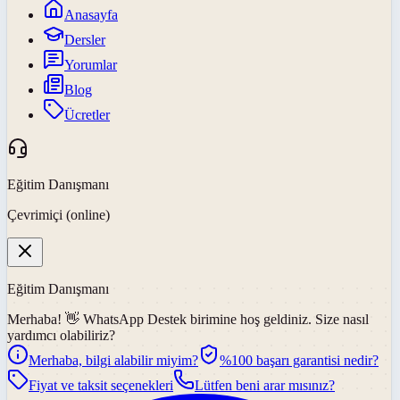
Anasayfa
Dersler
Yorumlar
Blog
Ücretler
Eğitim Danışmanı
Çevrimiçi (online)
Eğitim Danışmanı
Merhaba! 👋
WhatsApp Destek
birimine hoş geldiniz. Size nasıl
yardımcı olabiliriz?
Merhaba, bilgi alabilir miyim?
%100 başarı garantisi nedir?
Fiyat ve taksit seçenekleri
Lütfen beni arar mısınız?