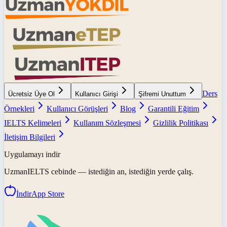
Ders
Ücretsiz Üye Ol
Kullanıcı Girişi
Şifremi Unuttum
Örnekleri
Kullanıcı Görüşleri
Blog
Garantili Eğitim
IELTS Kelimeleri
Kullanım Sözleşmesi
Gizlilik Politikası
İletişim Bilgileri
Uygulamayı indir
UzmanIELTS
cebinde — istediğin an, istediğin yerde çalış.
İndir
App Store