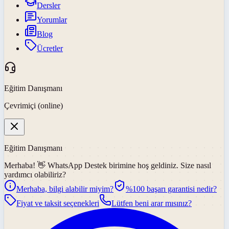
Dersler
Yorumlar
Blog
Ücretler
Eğitim Danışmanı
Çevrimiçi (online)
Eğitim Danışmanı
Merhaba! 👋
WhatsApp Destek
birimine hoş geldiniz. Size nasıl
yardımcı olabiliriz?
Merhaba, bilgi alabilir miyim?
%100 başarı garantisi nedir?
Fiyat ve taksit seçenekleri
Lütfen beni arar mısınız?