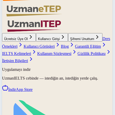
Ders
Ücretsiz Üye Ol
Kullanıcı Girişi
Şifremi Unuttum
Örnekleri
Kullanıcı Görüşleri
Blog
Garantili Eğitim
IELTS Kelimeleri
Kullanım Sözleşmesi
Gizlilik Politikası
İletişim Bilgileri
Uygulamayı indir
UzmanIELTS
cebinde — istediğin an, istediğin yerde çalış.
İndir
App Store