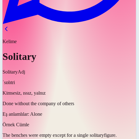
Kelime
Solitary
Solitary
Adj
ˈsɒlɪtri
Kimsesiz, ıssız, yalnız
Done without the company of others
Eş anlamlılar:
Alone
Örnek Cümle
The benches were empty except for a single
solitary
figure.