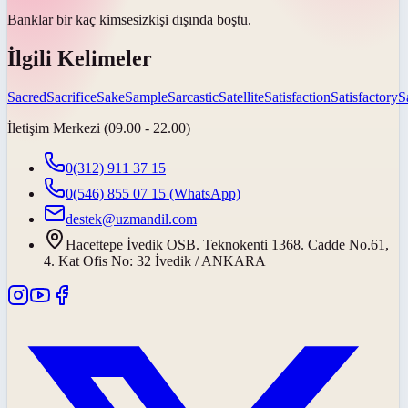
Banklar bir kaç
kimsesiz
kişi dışında boştu.
İlgili Kelimeler
Sacred
Sacrifice
Sake
Sample
Sarcastic
Satellite
Satisfaction
Satisfactory
S
İletişim Merkezi (09.00 - 22.00)
0(312) 911 37 15
0(546) 855 07 15
(WhatsApp)
destek@uzmandil.com
Hacettepe İvedik OSB. Teknokenti 1368. Cadde No.61,
4. Kat Ofis No: 32 İvedik / ANKARA