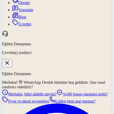
Dersler
Yorumlar
Blog
Ücretler
Eğitim Danışmanı
Çevrimiçi (online)
Eğitim Danışmanı
Merhaba! 👋
WhatsApp Destek
birimine hoş geldiniz. Size nasıl
yardımcı olabiliriz?
Merhaba, bilgi alabilir miyim?
%100 başarı garantisi nedir?
Fiyat ve taksit seçenekleri
Lütfen beni arar mısınız?