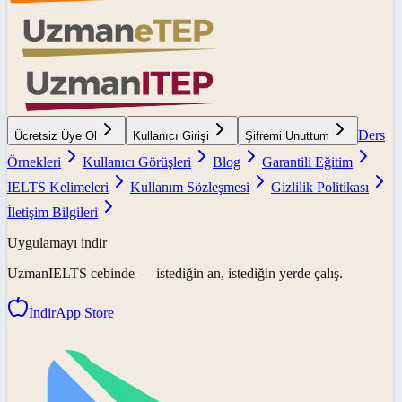
Ders
Ücretsiz Üye Ol
Kullanıcı Girişi
Şifremi Unuttum
Örnekleri
Kullanıcı Görüşleri
Blog
Garantili Eğitim
IELTS Kelimeleri
Kullanım Sözleşmesi
Gizlilik Politikası
İletişim Bilgileri
Uygulamayı indir
UzmanIELTS
cebinde — istediğin an, istediğin yerde çalış.
İndir
App Store