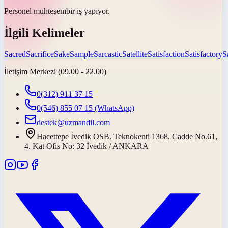
Personel
muhteşem
bir iş yapıyor.
İlgili Kelimeler
Sacred
Sacrifice
Sake
Sample
Sarcastic
Satellite
Satisfaction
Satisfactory
S
İletişim Merkezi (09.00 - 22.00)
0(312) 911 37 15
0(546) 855 07 15
(WhatsApp)
destek@uzmandil.com
Hacettepe İvedik OSB. Teknokenti 1368. Cadde No.61,
4. Kat Ofis No: 32 İvedik / ANKARA