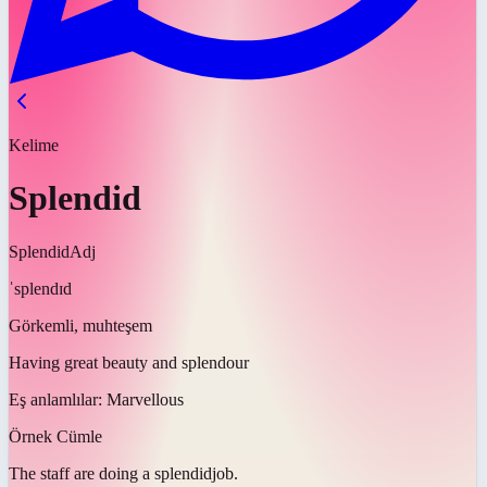
Kelime
Splendid
Splendid
Adj
ˈsplendɪd
Görkemli, muhteşem
Having great beauty and splendour
Eş anlamlılar:
Marvellous
Örnek Cümle
The staff are doing a
splendid
job.