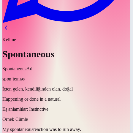
Kelime
Spontaneous
Spontaneous
Adj
spɒnˈteɪnɪəs
İçten gelen, kendiliğinden olan, doğal
Happening or done in a natural
Eş anlamlılar:
Instinctive
Örnek Cümle
My
spontaneous
reaction was to run away.