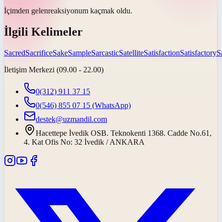
İçimden gelen
reaksiyonum kaçmak oldu.
İlgili Kelimeler
Sacred
Sacrifice
Sake
Sample
Sarcastic
Satellite
Satisfaction
Satisfactory
S
İletişim Merkezi (09.00 - 22.00)
0(312) 911 37 15
0(546) 855 07 15
(WhatsApp)
destek@uzmandil.com
Hacettepe İvedik OSB. Teknokenti 1368. Cadde No.61,
4. Kat Ofis No: 32 İvedik / ANKARA