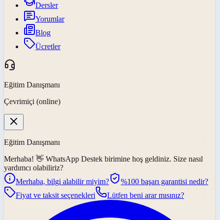
Dersler
Yorumlar
Blog
Ücretler
Eğitim Danışmanı
Çevrimiçi (online)
Eğitim Danışmanı
Merhaba! 👋
WhatsApp Destek
birimine hoş geldiniz. Size nasıl
yardımcı olabiliriz?
Merhaba, bilgi alabilir miyim?
%100 başarı garantisi nedir?
Fiyat ve taksit seçenekleri
Lütfen beni arar mısınız?