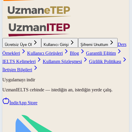
Ders
Ücretsiz Üye Ol
Kullanıcı Girişi
Şifremi Unuttum
Örnekleri
Kullanıcı Görüşleri
Blog
Garantili Eğitim
IELTS Kelimeleri
Kullanım Sözleşmesi
Gizlilik Politikası
İletişim Bilgileri
Uygulamayı indir
UzmanIELTS
cebinde — istediğin an, istediğin yerde çalış.
İndir
App Store