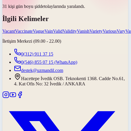
31 kişi gün boyu
şiddet
olaylarında yaralandı.
İlgili Kelimeler
Vacant
Vaccinate
Vague
Vain
Valid
Validity
Vanish
Variety
Various
Vary
Va
İletişim Merkezi (09.00 - 22.00)
0(312) 911 37 15
0(546) 855 07 15
(WhatsApp)
destek@uzmandil.com
Hacettepe İvedik OSB. Teknokenti 1368. Cadde No.61,
4. Kat Ofis No: 32 İvedik / ANKARA