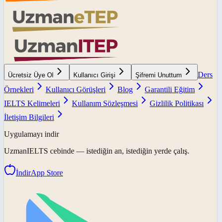
Ders
Ücretsiz Üye Ol
Kullanıcı Girişi
Şifremi Unuttum
Örnekleri
Kullanıcı Görüşleri
Blog
Garantili Eğitim
IELTS Kelimeleri
Kullanım Sözleşmesi
Gizlilik Politikası
İletişim Bilgileri
Uygulamayı indir
UzmanIELTS
cebinde — istediğin an, istediğin yerde çalış.
İndir
App Store