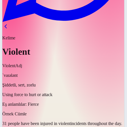
Kelime
Violent
Violent
Adj
ˈvaɪələnt
Şiddetli, sert, zorlu
Using force to hurt or attack
Eş anlamlılar:
Fierce
Örnek Cümle
31 people have been injured in
violent
incidents throughout the day.