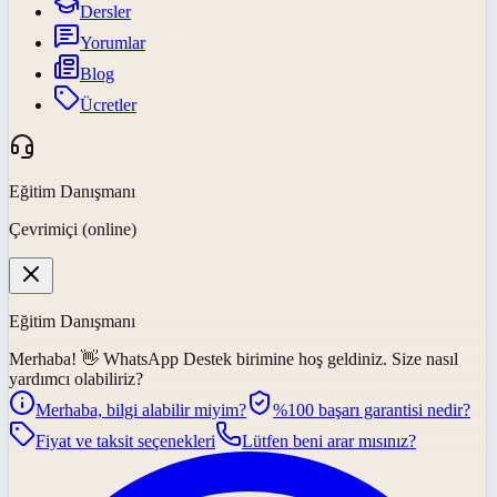
Dersler
Yorumlar
Blog
Ücretler
Eğitim Danışmanı
Çevrimiçi (online)
Eğitim Danışmanı
Merhaba! 👋
WhatsApp Destek
birimine hoş geldiniz. Size nasıl
yardımcı olabiliriz?
Merhaba, bilgi alabilir miyim?
%100 başarı garantisi nedir?
Fiyat ve taksit seçenekleri
Lütfen beni arar mısınız?