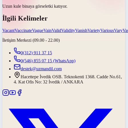
Uzun kule binaya
görsel
etki katıyor.
İlgili Kelimeler
Vacant
Vaccinate
Vague
Vain
Valid
Validity
Vanish
Variety
Various
Vary
Va
İletişim Merkezi (09.00 - 22.00)
0(312) 911 37 15
0(546) 855 07 15
(WhatsApp)
destek@uzmandil.com
Hacettepe İvedik OSB. Teknokenti 1368. Cadde No.61,
4. Kat Ofis No: 32 İvedik / ANKARA