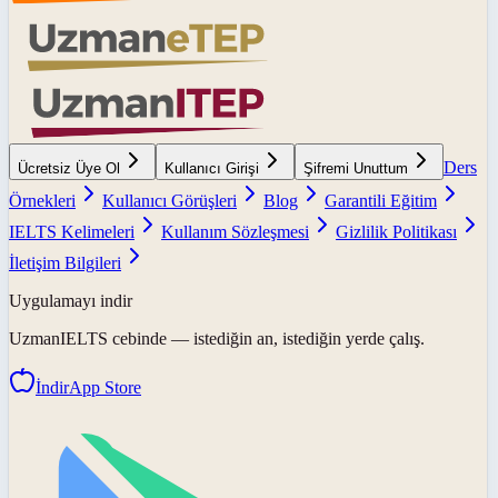
Ders
Ücretsiz Üye Ol
Kullanıcı Girişi
Şifremi Unuttum
Örnekleri
Kullanıcı Görüşleri
Blog
Garantili Eğitim
IELTS Kelimeleri
Kullanım Sözleşmesi
Gizlilik Politikası
İletişim Bilgileri
Uygulamayı indir
UzmanIELTS
cebinde — istediğin an, istediğin yerde çalış.
İndir
App Store