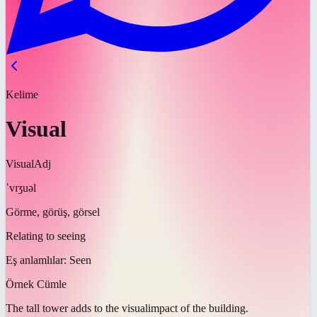
Kelime
Visual
Visual
Adj
ˈvɪʒuəl
Görme, görüş, görsel
Relating to seeing
Eş anlamlılar:
Seen
Örnek Cümle
The tall tower adds to the
visual
impact of the building.