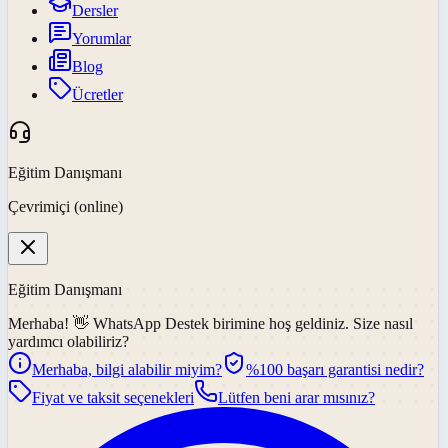
Dersler
Yorumlar
Blog
Ücretler
Eğitim Danışmanı
Çevrimiçi (online)
Eğitim Danışmanı
Merhaba! 👋
WhatsApp Destek
birimine hoş geldiniz. Size nasıl
yardımcı olabiliriz?
Merhaba, bilgi alabilir miyim?
%100 başarı garantisi nedir?
Fiyat ve taksit seçenekleri
Lütfen beni arar mısınız?