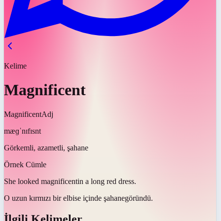
Kelime
Magnificent
Magnificent
Adj
mæɡˈnɪfɪsnt
Görkemli, azametli, şahane
Örnek Cümle
She looked
magnificent
in a long red dress.
O uzun kırmızı bir elbise içinde
şahane
göründü.
İlgili Kelimeler