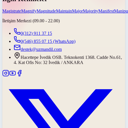
Magistrate
Magnify
Magnitude
Maintain
Major
Majority
Manifest
Manipu
İletişim Merkezi (09.00 - 22.00)
0(312) 911 37 15
0(546) 855 07 15
(WhatsApp)
destek@uzmandil.com
Hacettepe İvedik OSB. Teknokenti 1368. Cadde No.61,
4. Kat Ofis No: 32 İvedik / ANKARA