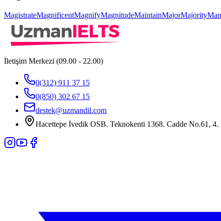
Magistrate
Magnificent
Magnify
Magnitude
Maintain
Major
Majority
Mani
İletişim Merkezi (09.00 - 22.00)
0(312) 911 37 15
0(850) 302 67 15
destek@uzmandil.com
Hacettepe İvedik OSB. Teknokenti 1368. Cadde No.61, 4