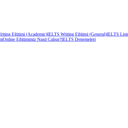
iting Eğitimi (Academic)
IELTS Writing Eğitimi (General)
IELTS Liste
mi
Online Eğitimimiz Nasıl Çalışır?
IELTS Denemeleri