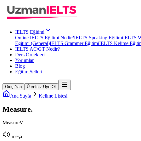
IELTS Eğitimi
Online IELTS Eğitimi Nedir?
IELTS Speaking Eğitimi
IELTS Wr
Eğitimi (General)
IELTS Grammer Eğitimi
IELTS Kelime Eğiti
IELTS AC/GT Nedir?
Ders Örnekleri
Yorumlar
Blog
Eğitim Setleri
Giriş Yap
Ücretsiz Üye Ol
Ana Sayfa
Kelime Listesi
Measure
.
Measure
V
ˈmeʒə