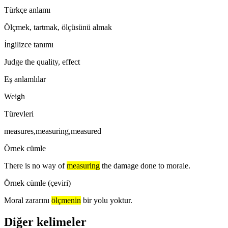
Türkçe anlamı
Ölçmek, tartmak, ölçüsünü almak
İngilizce tanımı
Judge the quality, effect
Eş anlamlılar
Weigh
Türevleri
measures,measuring,measured
Örnek cümle
There is no way of
measuring
the damage done to morale.
Örnek cümle (çeviri)
Moral zararını
ölçmenin
bir yolu yoktur.
Diğer kelimeler