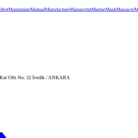
fest
Manipulate
Manual
Manufacture
Manuscript
Marine
Mask
Massacre
M
. Kat Ofis No: 32 İvedik / ANKARA