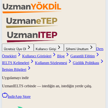
Ders
Ücretsiz Üye Ol
Kullanıcı Girişi
Şifremi Unuttum
Örnekleri
Kullanıcı Görüşleri
Blog
Garantili Eğitim
IELTS Kelimeleri
Kullanım Sözleşmesi
Gizlilik Politikası
İletişim Bilgileri
Uygulamayı indir
UzmanIELTS
cebinde — istediğin an, istediğin yerde çalış.
İndir
App Store