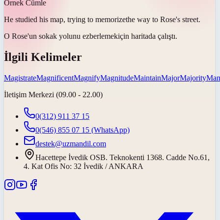
Örnek Cümle
He studied his map, trying to
memorize
the way to Rose's street.
O Rose'un sokak yolunu
ezberlemek
için haritada çalıştı.
İlgili Kelimeler
Magistrate
Magnificent
Magnify
Magnitude
Maintain
Major
Majority
Mani
İletişim Merkezi (09.00 - 22.00)
0(312) 911 37 15
0(546) 855 07 15
(WhatsApp)
destek@uzmandil.com
Hacettepe İvedik OSB. Teknokenti 1368. Cadde No.61,
4. Kat Ofis No: 32 İvedik / ANKARA