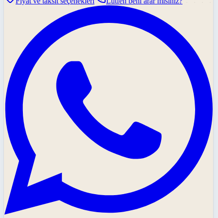
Fiyat ve taksit seçenekleri
Lütfen beni arar mısınız?