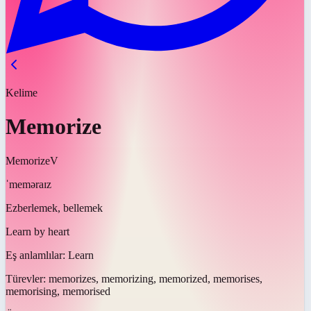
Kelime
Memorize
Memorize
V
ˈmeməraɪz
Ezberlemek, bellemek
Learn by heart
Eş anlamlılar:
Learn
Türevler:
memorizes, memorizing, memorized, memorises,
memorising, memorised