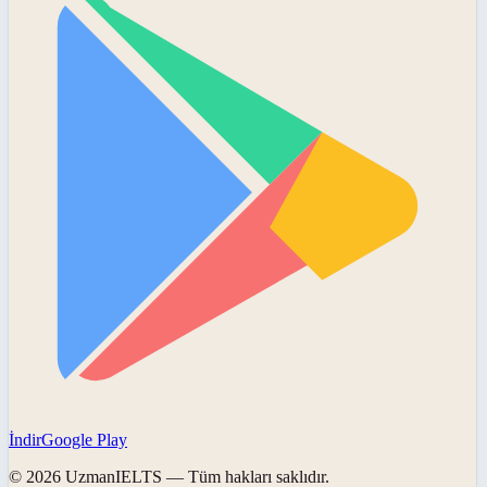
İndir
Google Play
©
2026
UzmanIELTS
— Tüm hakları saklıdır.