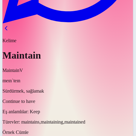
Kelime
Maintain
Maintain
V
meɪnˈteɪn
Sürdürmek, sağlamak
Continue to have
Eş anlamlılar:
Keep
Türevler:
maintains,maintaining,maintained
Örnek Cümle