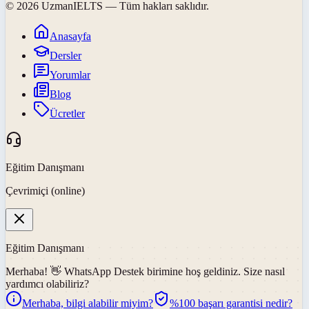
©
2026
UzmanIELTS
— Tüm hakları saklıdır.
Anasayfa
Dersler
Yorumlar
Blog
Ücretler
Eğitim Danışmanı
Çevrimiçi (online)
Eğitim Danışmanı
Merhaba! 👋
WhatsApp Destek
birimine hoş geldiniz. Size nasıl
yardımcı olabiliriz?
Merhaba, bilgi alabilir miyim?
%100 başarı garantisi nedir?