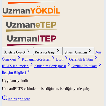
Ders
Ücretsiz Üye Ol
Kullanıcı Girişi
Şifremi Unuttum
Örnekleri
Kullanıcı Görüşleri
Blog
Garantili Eğitim
IELTS Kelimeleri
Kullanım Sözleşmesi
Gizlilik Politikası
İletişim Bilgileri
Uygulamayı indir
UzmanIELTS
cebinde — istediğin an, istediğin yerde çalış.
İndir
App Store