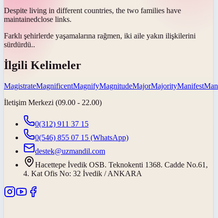
Despite living in different countries, the two families have
maintained
close links.
Farklı şehirlerde yaşamalarına rağmen, iki aile yakın ilişkilerini
sürdürdü.
.
İlgili Kelimeler
Magistrate
Magnificent
Magnify
Magnitude
Major
Majority
Manifest
Mani
İletişim Merkezi (09.00 - 22.00)
0(312) 911 37 15
0(546) 855 07 15
(WhatsApp)
destek@uzmandil.com
Hacettepe İvedik OSB. Teknokenti 1368. Cadde No.61,
4. Kat Ofis No: 32 İvedik / ANKARA