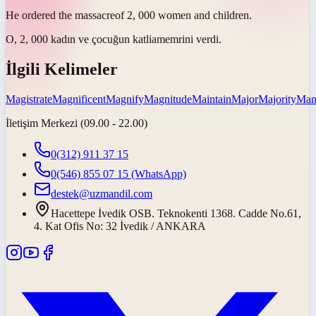
He ordered the
massacre
of 2, 000 women and children.
O, 2, 000 kadın ve çocuğun
katliam
emrini verdi.
İlgili Kelimeler
Magistrate
Magnificent
Magnify
Magnitude
Maintain
Major
Majority
Mani
İletişim Merkezi (09.00 - 22.00)
0(312) 911 37 15
0(546) 855 07 15
(WhatsApp)
destek@uzmandil.com
Hacettepe İvedik OSB. Teknokenti 1368. Cadde No.61,
4. Kat Ofis No: 32 İvedik / ANKARA