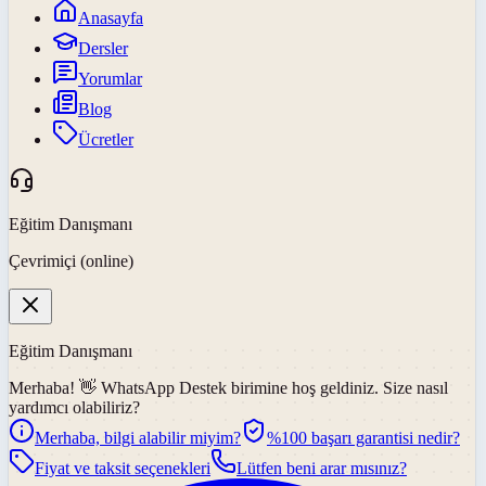
Anasayfa
Dersler
Yorumlar
Blog
Ücretler
Eğitim Danışmanı
Çevrimiçi (online)
Eğitim Danışmanı
Merhaba! 👋
WhatsApp Destek
birimine hoş geldiniz. Size nasıl
yardımcı olabiliriz?
Merhaba, bilgi alabilir miyim?
%100 başarı garantisi nedir?
Fiyat ve taksit seçenekleri
Lütfen beni arar mısınız?