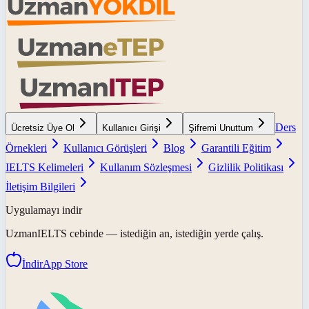
Ders
Ücretsiz Üye Ol
Kullanıcı Girişi
Şifremi Unuttum
Örnekleri
Kullanıcı Görüşleri
Blog
Garantili Eğitim
IELTS Kelimeleri
Kullanım Sözleşmesi
Gizlilik Politikası
İletişim Bilgileri
Uygulamayı indir
UzmanIELTS
cebinde — istediğin an, istediğin yerde çalış.
İndir
App Store