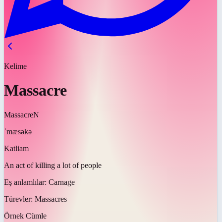
Kelime
Massacre
Massacre
N
ˈmæsəkə
Katliam
An act of killing a lot of people
Eş anlamlılar:
Carnage
Türevler:
Massacres
Örnek Cümle