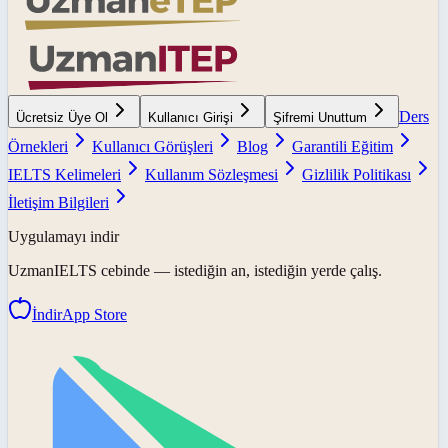
Ders
Ücretsiz Üye Ol
Kullanıcı Girişi
Şifremi Unuttum
Örnekleri
Kullanıcı Görüşleri
Blog
Garantili Eğitim
IELTS Kelimeleri
Kullanım Sözleşmesi
Gizlilik Politikası
İletişim Bilgileri
Uygulamayı indir
UzmanIELTS
cebinde — istediğin an, istediğin yerde çalış.
İndir
App Store