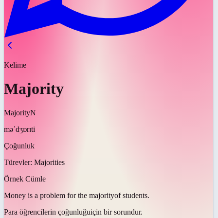
Kelime
Majority
Majority
N
məˈdʒɒrɪti
Çoğunluk
Türevler:
Majorities
Örnek Cümle
Money is a problem for the
majority
of students.
Para öğrencilerin
çoğunluğu
için bir sorundur.