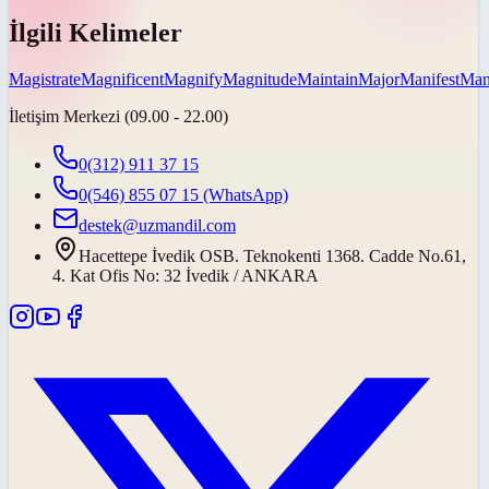
İlgili Kelimeler
Magistrate
Magnificent
Magnify
Magnitude
Maintain
Major
Manifest
Man
İletişim Merkezi (09.00 - 22.00)
0(312) 911 37 15
0(546) 855 07 15
(WhatsApp)
destek@uzmandil.com
Hacettepe İvedik OSB. Teknokenti 1368. Cadde No.61,
4. Kat Ofis No: 32 İvedik / ANKARA