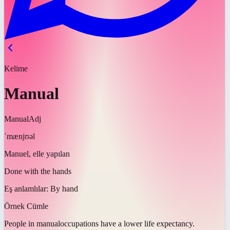
Kelime
Manual
Manual
Adj
ˈmænjʊəl
Manuel, elle yapılan
Done with the hands
Eş anlamlılar:
By hand
Örnek Cümle
People in
manual
occupations have a lower life expectancy.