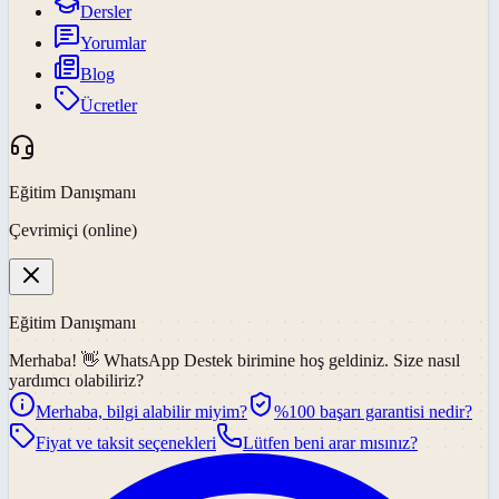
Dersler
Yorumlar
Blog
Ücretler
Eğitim Danışmanı
Çevrimiçi (online)
Eğitim Danışmanı
Merhaba! 👋
WhatsApp Destek
birimine hoş geldiniz. Size nasıl
yardımcı olabiliriz?
Merhaba, bilgi alabilir miyim?
%100 başarı garantisi nedir?
Fiyat ve taksit seçenekleri
Lütfen beni arar mısınız?