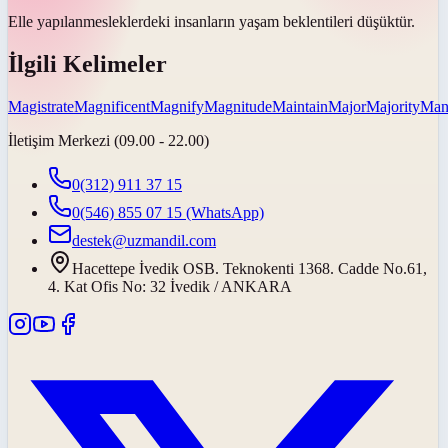
Elle yapılan
mesleklerdeki insanların yaşam beklentileri düşüktür.
İlgili Kelimeler
Magistrate
Magnificent
Magnify
Magnitude
Maintain
Major
Majority
Mani
İletişim Merkezi (09.00 - 22.00)
0(312) 911 37 15
0(546) 855 07 15
(WhatsApp)
destek@uzmandil.com
Hacettepe İvedik OSB. Teknokenti 1368. Cadde No.61,
4. Kat Ofis No: 32 İvedik / ANKARA