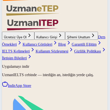
Ders
Ücretsiz Üye Ol
Kullanıcı Girişi
Şifremi Unuttum
Örnekleri
Kullanıcı Görüşleri
Blog
Garantili Eğitim
IELTS Kelimeleri
Kullanım Sözleşmesi
Gizlilik Politikası
İletişim Bilgileri
Uygulamayı indir
UzmanIELTS
cebinde — istediğin an, istediğin yerde çalış.
İndir
App Store