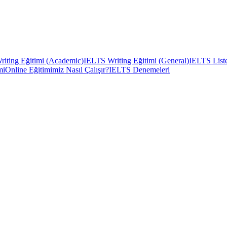
iting Eğitimi (Academic)
IELTS Writing Eğitimi (General)
IELTS Liste
mi
Online Eğitimimiz Nasıl Çalışır?
IELTS Denemeleri