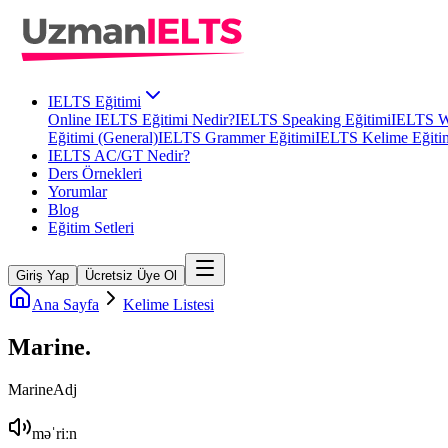
IELTS Eğitimi
Online IELTS Eğitimi Nedir?
IELTS Speaking Eğitimi
IELTS Wr
Eğitimi (General)
IELTS Grammer Eğitimi
IELTS Kelime Eğiti
IELTS AC/GT Nedir?
Ders Örnekleri
Yorumlar
Blog
Eğitim Setleri
Giriş Yap
Ücretsiz Üye Ol
Ana Sayfa
Kelime Listesi
Marine
.
Marine
Adj
məˈriːn