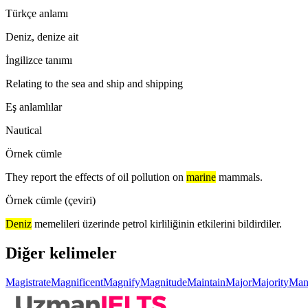
Türkçe anlamı
Deniz, denize ait
İngilizce tanımı
Relating to the sea and ship and shipping
Eş anlamlılar
Nautical
Örnek cümle
They report the effects of oil pollution on
marine
mammals.
Örnek cümle (çeviri)
Deniz
memelileri üzerinde petrol kirliliğinin etkilerini bildirdiler.
Diğer kelimeler
Magistrate
Magnificent
Magnify
Magnitude
Maintain
Major
Majority
Mani