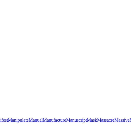
fest
Manipulate
Manual
Manufacture
Manuscript
Mask
Massacre
Massive