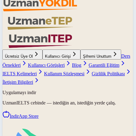
Ders
Ücretsiz Üye Ol
Kullanıcı Girişi
Şifremi Unuttum
Örnekleri
Kullanıcı Görüşleri
Blog
Garantili Eğitim
IELTS Kelimeleri
Kullanım Sözleşmesi
Gizlilik Politikası
İletişim Bilgileri
Uygulamayı indir
UzmanIELTS
cebinde — istediğin an, istediğin yerde çalış.
İndir
App Store