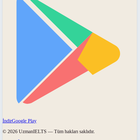
İndir
Google Play
©
2026
UzmanIELTS
— Tüm hakları saklıdır.