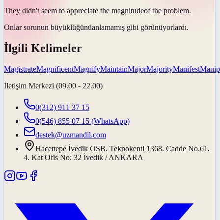
They didn't seem to appreciate the
magnitude
of the problem.
Onlar sorunun
büyüklüğünü
anlamamış gibi görünüyorlardı.
İlgili Kelimeler
Magistrate
Magnificent
Magnify
Maintain
Major
Majority
Manifest
Manip
İletişim Merkezi (09.00 - 22.00)
0(312) 911 37 15
0(546) 855 07 15
(WhatsApp)
destek@uzmandil.com
Hacettepe İvedik OSB. Teknokenti 1368. Cadde No.61,
4. Kat Ofis No: 32 İvedik / ANKARA