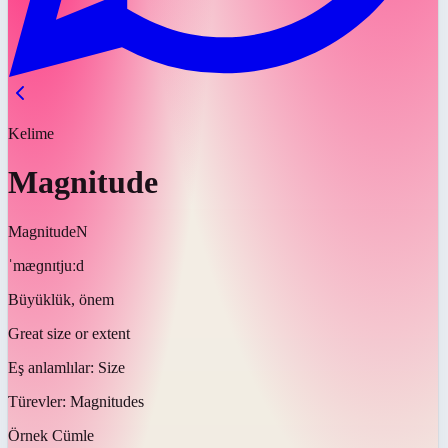
Kelime
Magnitude
Magnitude
N
ˈmæɡnɪtjuːd
Büyüklük, önem
Great size or extent
Eş anlamlılar:
Size
Türevler:
Magnitudes
Örnek Cümle