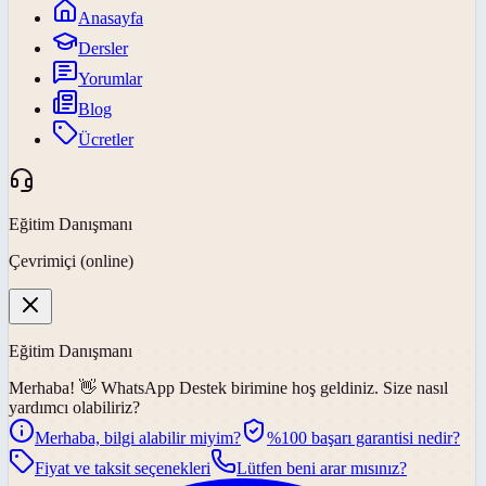
Anasayfa
Dersler
Yorumlar
Blog
Ücretler
Eğitim Danışmanı
Çevrimiçi (online)
Eğitim Danışmanı
Merhaba! 👋
WhatsApp Destek
birimine hoş geldiniz. Size nasıl
yardımcı olabiliriz?
Merhaba, bilgi alabilir miyim?
%100 başarı garantisi nedir?
Fiyat ve taksit seçenekleri
Lütfen beni arar mısınız?