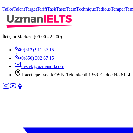
Tailor
Talent
Target
Tariff
Task
Taste
Team
Technique
Tedious
Temper
Tem
İletişim Merkezi (09.00 - 22.00)
0(312) 911 37 15
0(850) 302 67 15
destek@uzmandil.com
Hacettepe İvedik OSB. Teknokenti 1368. Cadde No.61, 4