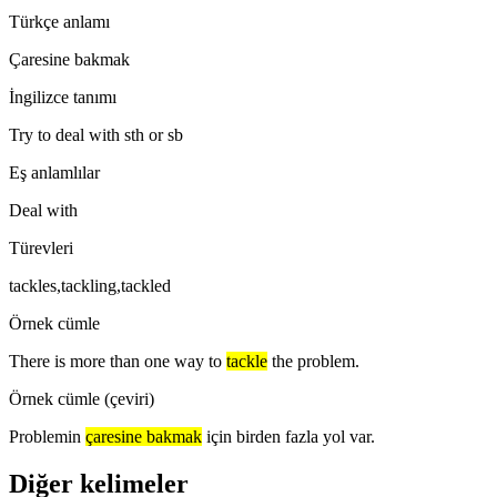
Türkçe anlamı
Çaresine bakmak
İngilizce tanımı
Try to deal with sth or sb
Eş anlamlılar
Deal with
Türevleri
tackles,tackling,tackled
Örnek cümle
There is more than one way to
tackle
the problem.
Örnek cümle (çeviri)
Problemin
çaresine bakmak
için birden fazla yol var.
Diğer kelimeler