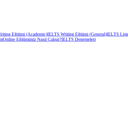
iting Eğitimi (Academic)
IELTS Writing Eğitimi (General)
IELTS Liste
mi
Online Eğitimimiz Nasıl Çalışır?
IELTS Denemeleri