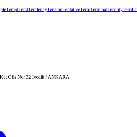
ple
Tempt
Tend
Tendency
Tension
Tentative
Term
Terminal
Terribly
Terrific
. Kat Ofis No: 32 İvedik / ANKARA