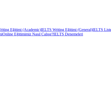
iting Eğitimi (Academic)
IELTS Writing Eğitimi (General)
IELTS Liste
mi
Online Eğitimimiz Nasıl Çalışır?
IELTS Denemeleri