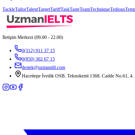
Tackle
Tailor
Talent
Target
Tariff
Task
Taste
Team
Technique
Tedious
Temp
İletişim Merkezi (09.00 - 22.00)
0(312) 911 37 15
0(850) 302 67 15
destek@uzmandil.com
Hacettepe İvedik OSB. Teknokenti 1368. Cadde No.61, 4