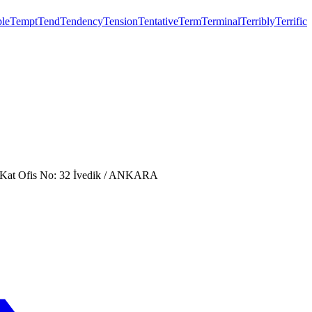
le
Tempt
Tend
Tendency
Tension
Tentative
Term
Terminal
Terribly
Terrific
. Kat Ofis No: 32 İvedik / ANKARA