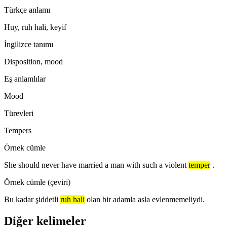
Türkçe anlamı
Huy, ruh hali, keyif
İngilizce tanımı
Disposition, mood
Eş anlamlılar
Mood
Türevleri
Tempers
Örnek cümle
She should never have married a man with such a violent
temper
.
Örnek cümle (çeviri)
Bu kadar şiddetli
ruh hali
olan bir adamla asla evlenmemeliydi.
Diğer kelimeler