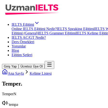
IELTS Eğitimi
Online IELTS Eğitimi Nedir?
IELTS Speaking Eğitimi
IELTS Wr
Eğitimi (General)
IELTS Grammer Eğitimi
IELTS Kelime Eğiti
IELTS AC/GT Nedir?
Ders Örnekleri
Yorumlar
Blog
Eğitim Setleri
Giriş Yap
Ücretsiz Üye Ol
Ana Sayfa
Kelime Listesi
Temper
.
Temper
N
ˈtempə