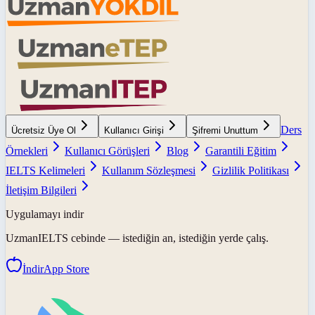
Ders
Ücretsiz Üye Ol
Kullanıcı Girişi
Şifremi Unuttum
Örnekleri
Kullanıcı Görüşleri
Blog
Garantili Eğitim
IELTS Kelimeleri
Kullanım Sözleşmesi
Gizlilik Politikası
İletişim Bilgileri
Uygulamayı indir
UzmanIELTS
cebinde — istediğin an, istediğin yerde çalış.
İndir
App Store