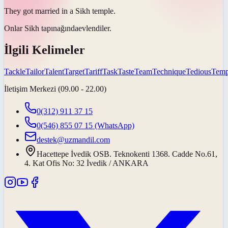
They got married in a Sikh
temple
.
Onlar Sikh
tapınağında
evlendiler.
İlgili Kelimeler
Tackle
Tailor
Talent
Target
Tariff
Task
Taste
Team
Technique
Tedious
Temp
İletişim Merkezi (09.00 - 22.00)
0(312) 911 37 15
0(546) 855 07 15
(WhatsApp)
destek@uzmandil.com
Hacettepe İvedik OSB. Teknokenti 1368. Cadde No.61,
4. Kat Ofis No: 32 İvedik / ANKARA