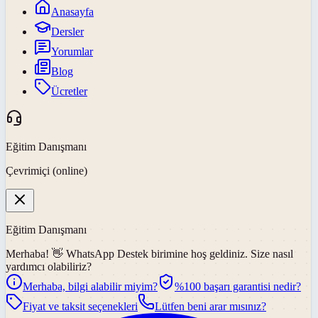
Anasayfa
Dersler
Yorumlar
Blog
Ücretler
Eğitim Danışmanı
Çevrimiçi (online)
Eğitim Danışmanı
Merhaba! 👋
WhatsApp Destek
birimine hoş geldiniz. Size nasıl
yardımcı olabiliriz?
Merhaba, bilgi alabilir miyim?
%100 başarı garantisi nedir?
Fiyat ve taksit seçenekleri
Lütfen beni arar mısınız?