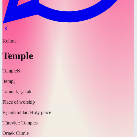
Kelime
Temple
Temple
N
ˈtempl̩
Tapınak, şakak
Place of worship
Eş anlamlılar:
Holy place
Türevler:
Temples
Örnek Cümle