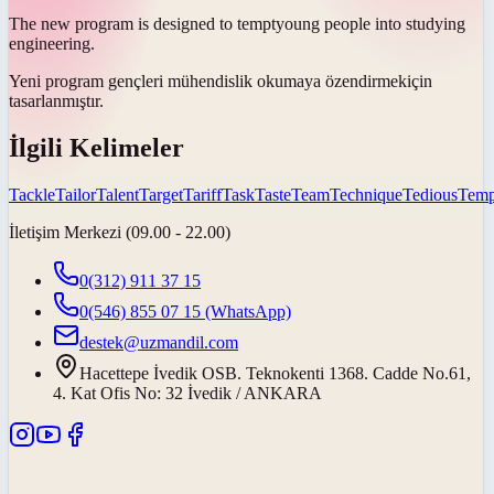
The new program is designed to
tempt
young people into studying
engineering.
Yeni program gençleri mühendislik okumaya
özendirmek
için
tasarlanmıştır.
İlgili Kelimeler
Tackle
Tailor
Talent
Target
Tariff
Task
Taste
Team
Technique
Tedious
Temp
İletişim Merkezi (09.00 - 22.00)
0(312) 911 37 15
0(546) 855 07 15
(WhatsApp)
destek@uzmandil.com
Hacettepe İvedik OSB. Teknokenti 1368. Cadde No.61,
4. Kat Ofis No: 32 İvedik / ANKARA