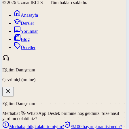
©
2026
UzmanIELTS
— Tüm hakları saklıdır.
Anasayfa
Dersler
Yorumlar
Blog
Ücretler
Eğitim Danışmanı
Çevrimiçi (online)
Eğitim Danışmanı
Merhaba! 👋
WhatsApp Destek
birimine hoş geldiniz. Size nasıl
yardımcı olabiliriz?
Merhaba, bilgi alabilir miyim?
%100 başarı garantisi nedir?