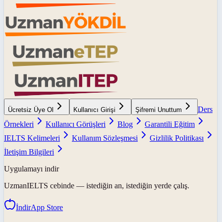
Ders
Ücretsiz Üye Ol
Kullanıcı Girişi
Şifremi Unuttum
Örnekleri
Kullanıcı Görüşleri
Blog
Garantili Eğitim
IELTS Kelimeleri
Kullanım Sözleşmesi
Gizlilik Politikası
İletişim Bilgileri
Uygulamayı indir
UzmanIELTS
cebinde — istediğin an, istediğin yerde çalış.
İndir
App Store