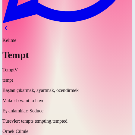
Kelime
Tempt
Tempt
V
tempt
Baştan çıkarmak, ayartmak, özendirmek
Make sb want to have
Eş anlamlılar:
Seduce
Türevler:
tempts,tempting,tempted
Örnek Cümle