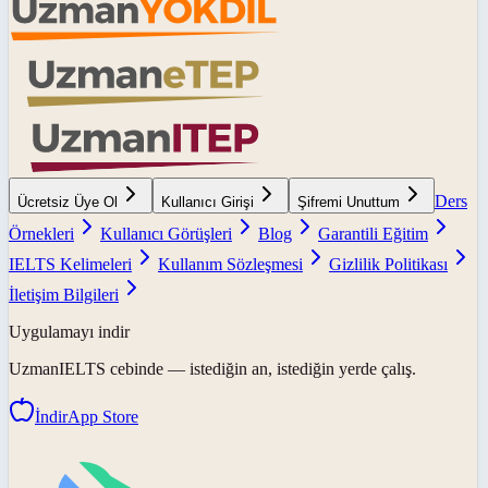
Ders
Ücretsiz Üye Ol
Kullanıcı Girişi
Şifremi Unuttum
Örnekleri
Kullanıcı Görüşleri
Blog
Garantili Eğitim
IELTS Kelimeleri
Kullanım Sözleşmesi
Gizlilik Politikası
İletişim Bilgileri
Uygulamayı indir
UzmanIELTS
cebinde — istediğin an, istediğin yerde çalış.
İndir
App Store