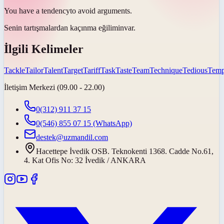
You have a
tendency
to avoid arguments.
Senin tartışmalardan kaçınma
eğilimin
var.
İlgili Kelimeler
Tackle
Tailor
Talent
Target
Tariff
Task
Taste
Team
Technique
Tedious
Temp
İletişim Merkezi (09.00 - 22.00)
0(312) 911 37 15
0(546) 855 07 15
(WhatsApp)
destek@uzmandil.com
Hacettepe İvedik OSB. Teknokenti 1368. Cadde No.61,
4. Kat Ofis No: 32 İvedik / ANKARA