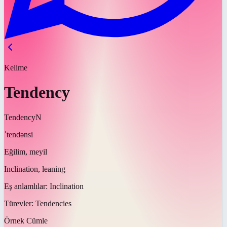
Kelime
Tendency
Tendency
N
ˈtendənsi
Eğilim, meyil
Inclination, leaning
Eş anlamlılar:
Inclination
Türevler:
Tendencies
Örnek Cümle