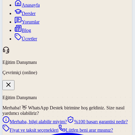
Anasayfa
Dersler
Yorumlar
Blog
Ücretler
Eğitim Danışmanı
Çevrimiçi (online)
Eğitim Danışmanı
Merhaba! 👋
WhatsApp Destek
birimine hoş geldiniz. Size nasıl
yardımcı olabiliriz?
Merhaba, bilgi alabilir miyim?
%100 başarı garantisi nedir?
Fiyat ve taksit seçenekleri
Lütfen beni arar mısınız?