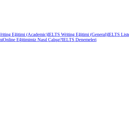
iting Eğitimi (Academic)
IELTS Writing Eğitimi (General)
IELTS Liste
mi
Online Eğitimimiz Nasıl Çalışır?
IELTS Denemeleri