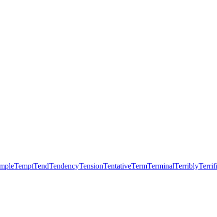
mple
Tempt
Tend
Tendency
Tension
Tentative
Term
Terminal
Terribly
Terrif