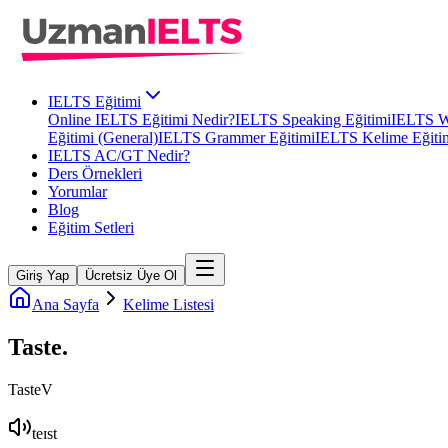
IELTS Eğitimi
Online IELTS Eğitimi Nedir?
IELTS Speaking Eğitimi
IELTS Wr
Eğitimi (General)
IELTS Grammer Eğitimi
IELTS Kelime Eğiti
IELTS AC/GT Nedir?
Ders Örnekleri
Yorumlar
Blog
Eğitim Setleri
Giriş Yap
Ücretsiz Üye Ol
Ana Sayfa
Kelime Listesi
Taste
.
Taste
V
teɪst