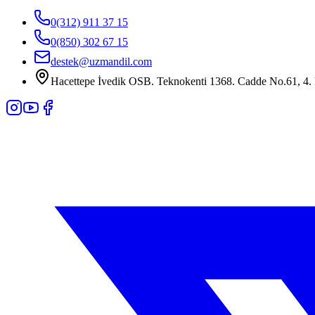
0(312) 911 37 15
0(850) 302 67 15
destek@uzmandil.com
Hacettepe İvedik OSB. Teknokenti 1368. Cadde No.61, 4