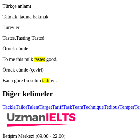
Türkçe anlamı
Tatmak, tadına bakmak
Türevleri
Tastes,Tasting,Tasted
Örnek cümle
To me this milk
tastes
good.
Örnek cümle (çeviri)
Bana göre bu sütün
tadı
iyi.
Diğer kelimeler
Tackle
Tailor
Talent
Target
Tariff
Task
Team
Technique
Tedious
Temper
Te
İletişim Merkezi (09.00 - 22.00)