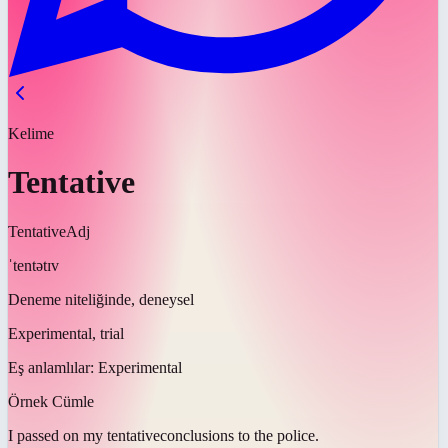
Kelime
Tentative
Tentative
Adj
ˈtentətɪv
Deneme niteliğinde, deneysel
Experimental, trial
Eş anlamlılar:
Experimental
Örnek Cümle
I passed on my
tentative
conclusions to the police.