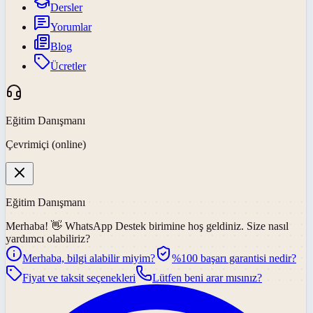
Dersler
Yorumlar
Blog
Ücretler
Eğitim Danışmanı
Çevrimiçi (online)
Eğitim Danışmanı
Merhaba! 👋
WhatsApp Destek
birimine hoş geldiniz. Size nasıl
yardımcı olabiliriz?
Merhaba, bilgi alabilir miyim?
%100 başarı garantisi nedir?
Fiyat ve taksit seçenekleri
Lütfen beni arar mısınız?