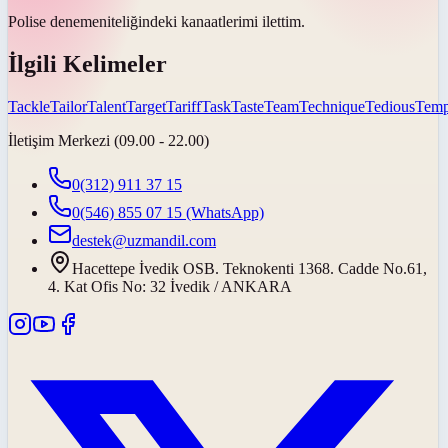
Polise
deneme
niteliğindeki kanaatlerimi ilettim.
İlgili Kelimeler
Tackle
Tailor
Talent
Target
Tariff
Task
Taste
Team
Technique
Tedious
Temp
İletişim Merkezi (09.00 - 22.00)
0(312) 911 37 15
0(546) 855 07 15
(WhatsApp)
destek@uzmandil.com
Hacettepe İvedik OSB. Teknokenti 1368. Cadde No.61,
4. Kat Ofis No: 32 İvedik / ANKARA