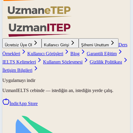
Ders
Ücretsiz Üye Ol
Kullanıcı Girişi
Şifremi Unuttum
Örnekleri
Kullanıcı Görüşleri
Blog
Garantili Eğitim
IELTS Kelimeleri
Kullanım Sözleşmesi
Gizlilik Politikası
İletişim Bilgileri
Uygulamayı indir
UzmanIELTS
cebinde — istediğin an, istediğin yerde çalış.
İndir
App Store