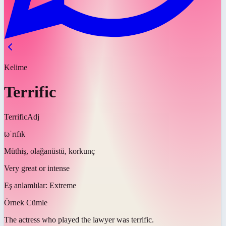
Kelime
Terrific
Terrific
Adj
təˈrɪfɪk
Müthiş, olağanüstü, korkunç
Very great or intense
Eş anlamlılar:
Extreme
Örnek Cümle
The actress who played the lawyer was
terrific
.