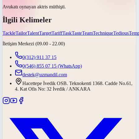
Avukatı oynayan aktris
müthişti
.
İlgili Kelimeler
Tackle
Tailor
Talent
Target
Tariff
Task
Taste
Team
Technique
Tedious
Temp
İletişim Merkezi (09.00 - 22.00)
0(312) 911 37 15
0(546) 855 07 15
(WhatsApp)
destek@uzmandil.com
Hacettepe İvedik OSB. Teknokenti 1368. Cadde No.61,
4. Kat Ofis No: 32 İvedik / ANKARA