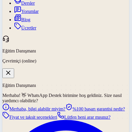
Dersler
Yorumlar
Blog
Ücretler
Eğitim Danışmanı
Çevrimiçi (online)
Eğitim Danışmanı
Merhaba! 👋
WhatsApp Destek
birimine hoş geldiniz. Size nasıl
yardımcı olabiliriz?
Merhaba, bilgi alabilir miyim?
%100 başarı garantisi nedir?
Fiyat ve taksit seçenekleri
Lütfen beni arar mısınız?