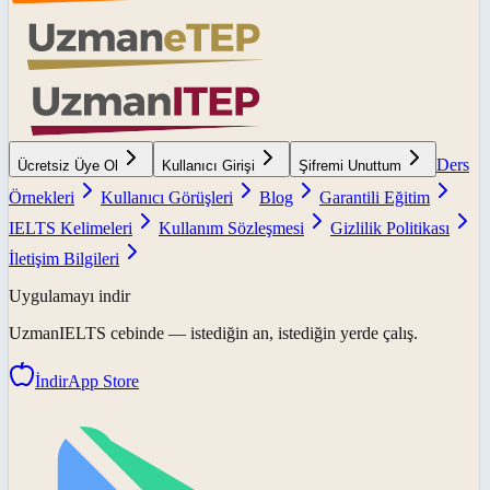
Ders
Ücretsiz Üye Ol
Kullanıcı Girişi
Şifremi Unuttum
Örnekleri
Kullanıcı Görüşleri
Blog
Garantili Eğitim
IELTS Kelimeleri
Kullanım Sözleşmesi
Gizlilik Politikası
İletişim Bilgileri
Uygulamayı indir
UzmanIELTS
cebinde — istediğin an, istediğin yerde çalış.
İndir
App Store